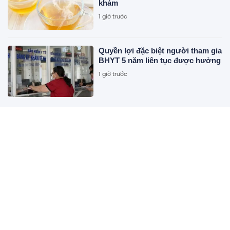
khám
1 giờ trước
Quyền lợi đặc biệt người tham gia
BHYT 5 năm liên tục được hưởng
1 giờ trước
Hà Nội giao hơn 6,2ha đất đợt 2
làm dự án Tiên Dương Park City
1 giờ trước
Công ty may có quỹ phúc lợi gần
bằng vốn điều lệ cho gần 1.700
nhân viên: Lớn hơn cả các đối thủ
có hàng chục nghìn nhân viên
1 giờ trước