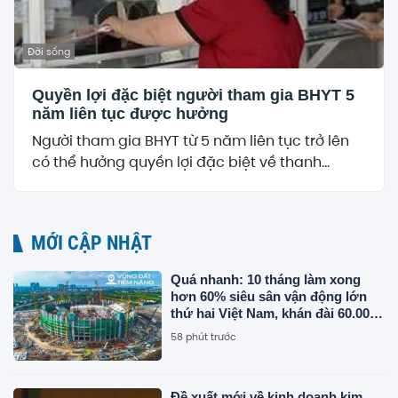
Đời sống
Quyền lợi đặc biệt người tham gia BHYT 5
năm liên tục được hưởng
Người tham gia BHYT từ 5 năm liên tục trở lên
có thể hưởng quyền lợi đặc biệt về thanh...
MỚI CẬP NHẬT
Quá nhanh: 10 tháng làm xong
hơn 60% siêu sân vận động lớn
thứ hai Việt Nam, khán đài 60.000
chỗ dần thành hình, chuẩn bị lắp
58 phút trước
mái vòm thép "khủng"
Đề xuất mới về kinh doanh kim