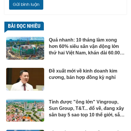
Gửi bình luận
BÀI ĐỌC NHIỀU
Quá nhanh: 10 tháng làm xong
hơn 60% siêu sân vận động lớn
thứ hai Việt Nam, khán đài 60.000
chỗ dần thành hình, chuẩn bị lắp
mái vòm thép "khủng"
Đề xuất mới về kinh doanh kim
cương, bán hợp đồng kỳ nghỉ
Tỉnh được "ông lớn" Vingroup,
Sun Group, T&T... đổ về, đang xây
sân bay 5 sao top 10 thế giới, sắp
đón thêm 48 dự án với tổng vốn
đầu tư gần 7 tỷ USD