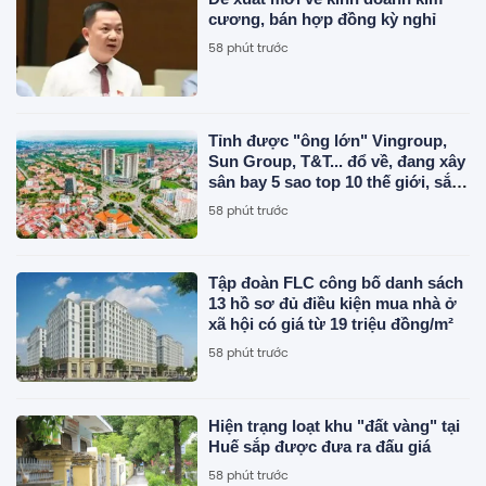
cương, bán hợp đồng kỳ nghỉ
58 phút trước
Tỉnh được "ông lớn" Vingroup,
Sun Group, T&T... đổ về, đang xây
sân bay 5 sao top 10 thế giới, sắp
đón thêm 48 dự án với tổng vốn
58 phút trước
đầu tư gần 7 tỷ USD
Tập đoàn FLC công bố danh sách
13 hồ sơ đủ điều kiện mua nhà ở
xã hội có giá từ 19 triệu đồng/m²
58 phút trước
Hiện trạng loạt khu "đất vàng" tại
Huế sắp được đưa ra đấu giá
58 phút trước