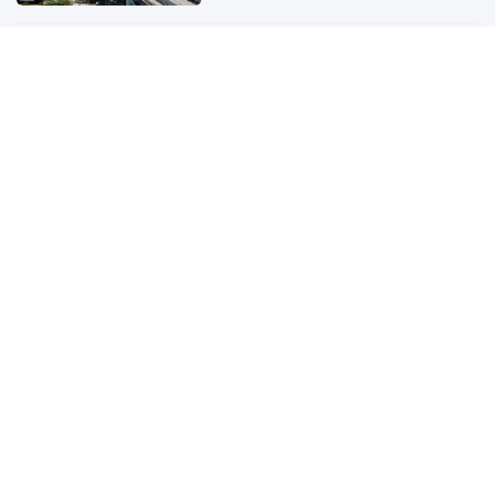
Muốn ăn trứng bổ hơn đừng bỏ
qua 3 thực phẩm nên kết hợp
5 giờ trước
Kỳ tích cứu sống em bé sinh non
25 tuần, nặng chưa đầy 700 gram
5 giờ trước
Một cổ đông lớn muốn tăng sở
hữu tại Digiworld
5 giờ trước
Tập đoàn Đèo Cả đang nghiên