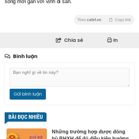
sống mới gắn với vịnh di sản.
Theo
cafef.vn
Copy link
Chia sẻ
In
Bình luận
Gửi bình luận
BÀI ĐỌC NHIỀU
Những trường hợp được đóng
bù BHXH để đủ điều kiện hưởng