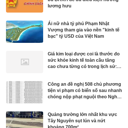
lương hưu
Ái nữ nhà tỷ phú Phạm Nhật
Vượng tham gia vào nền "kinh tế
bạc" tỷ USD của Việt Nam
Giá kim loại được coi là thước đo
sức khỏe kinh tế toàn cầu tăng
cao chưa từng có trong lịch sử:
Chuyện gì đang diễn ra?
Công an đề nghị 508 chủ phương
tiện vi phạm có biển số sau nhanh
chóng nộp phạt nguội theo Nghị
định 168
Quảng trường lớn nhất khu vực
Tây Nguyên sụt lún và nứt
khoảng 700m²