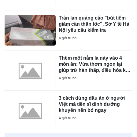
Tràn lan quảng cáo "bút tiêm
giảm cân thần tốc", Sở Y tế Hà
Nội yêu cầu kiểm tra
4 giờ trước
Thêm một nắm lá này vào 4
món ăn: Vừa thơm ngon lại
giúp trừ hàn thấp, điều hòa khí
huyết
4 giờ trước
3 cách dùng dầu ăn ở người
Việt mà tiến sĩ dinh dưỡng
khuyên nên bỏ ngay
4 giờ trước