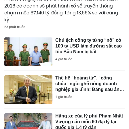
2026 có doanh số phát hành xổ số truyền thống
chạm mốc 87.140 tỷ đồng, tăng 13,66% so với cùng
kỳ...
53 phút trước
Chủ tịch công ty từng “nổ” có
100 tỷ USD làm đường sắt cao
tốc Bắc Nam bị bắt
4 giờ trước
Thế hệ “hoàng tử”, “công
chúa” ngồi ghế nóng doanh
nghiệp gia đình: Đằng sau ánh
hào quang
4 giờ trước
Hãng xe của tỷ phú Phạm Nhật
Vượng cán mốc 60 đại lý tại
quốc gia 1,4 tỷ dân