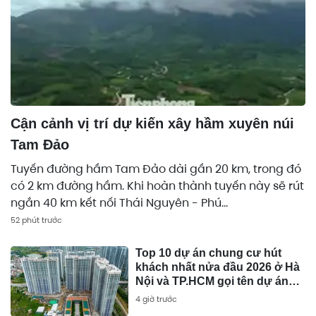
Cận cảnh vị trí dự kiến xây hầm xuyên núi
Tam Đảo
Tuyến đường hầm Tam Đảo dài gần 20 km, trong đó
có 2 km đường hầm. Khi hoàn thành tuyến này sẽ rút
ngắn 40 km kết nối Thái Nguyên - Phú...
52 phút trước
Top 10 dự án chung cư hút
khách nhất nửa đầu 2026 ở Hà
Nội và TP.HCM gọi tên dự án
của Sunshine Group, MIK
4 giờ trước
Group, Masterise Homes, Phú