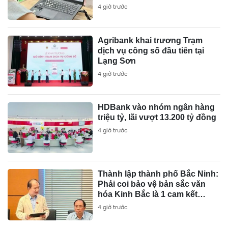
4 giờ trước
Agribank khai trương Trạm
dịch vụ công số đầu tiên tại
Lạng Sơn
4 giờ trước
HDBank vào nhóm ngân hàng
triệu tỷ, lãi vượt 13.200 tỷ đồng
4 giờ trước
Thành lập thành phố Bắc Ninh:
Phải coi bảo vệ bản sắc văn
hóa Kinh Bắc là 1 cam kết
chính trị và trách nhiệm pháp lý
4 giờ trước
lâu dài