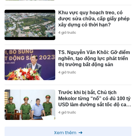
Mỹ Hưng...
Khu vực quy hoạch treo, có
được sửa chữa, cấp giấy phép
xây dựng có thời hạn?
4 giờ trước
TS. Nguyễn Văn Khôi: Gỡ điểm
nghẽn, tạo động lực phát triển
thị trường bất động sản
4 giờ trước
Trước khi bị bắt, Chủ tịch
Mekolor từng “nổ” có đủ 100 tỷ
USD làm đường sắt tốc độ cao
Bắc - Nam như thế nào?
4 giờ trước
Xem thêm