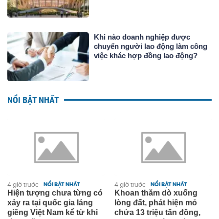
Khi nào doanh nghiệp được
chuyển người lao động làm công
việc khác hợp đồng lao động?
NỔI BẬT NHẤT
4 giờ trước
NỔI BẬT NHẤT
4 giờ trước
NỔI BẬT NHẤT
Khoan thăm dò xuống
Tịch thu 13,5 tấn vàng trị
lòng đất, phát hiện mỏ
giá 47 nghìn tỷ đồng phủ
chứa 13 triệu tấn đồng,
kín sàn tại một biệt thự