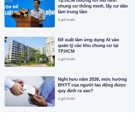
Tp.HCM hướng tới mô hình
chung cư thông minh, lấy cư dân
làm trung tâm
2 giờ trước
Đề xuất làm ứng dụng AI vào
quản lý các khu chung cư tại
TP.HCM
2 giờ trước
Nghỉ hưu năm 2026, mức hưởng
BHYT của người lao động được
quy định ra sao?
2 giờ trước
Masan Consumer giới thiệu Fine
Robusta tại triển lãm quốc tế F&B
2 giờ trước