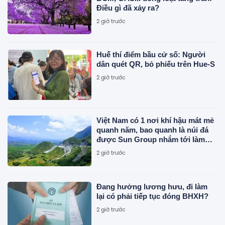
Điều gì đã xảy ra?
2 giờ trước
Huế thí điểm bầu cử số: Người
dân quét QR, bỏ phiếu trên Hue-S
2 giờ trước
Việt Nam có 1 nơi khí hậu mát mẻ
quanh năm, bao quanh là núi đá
được Sun Group nhắm tới làm
siêu tổ hợp 21.000 tỷ đồng gồm
2 giờ trước
cáp treo, tắm khoáng, khu vui
chơi
Đang hưởng lương hưu, đi làm
lại có phải tiếp tục đóng BHXH?
2 giờ trước