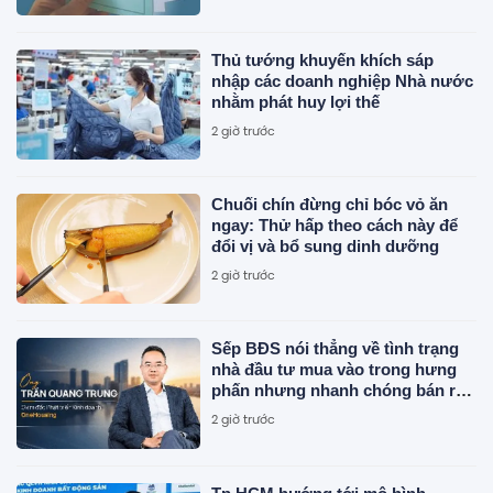
Thủ tướng khuyến khích sáp
nhập các doanh nghiệp Nhà nước
nhằm phát huy lợi thế
2 giờ trước
Chuối chín đừng chỉ bóc vỏ ăn
ngay: Thử hấp theo cách này để
đổi vị và bổ sung dinh dưỡng
2 giờ trước
Sếp BĐS nói thẳng về tình trạng
nhà đầu tư mua vào trong hưng
phấn nhưng nhanh chóng bán ra
trong tâm lý hoảng loạn khi xuất
2 giờ trước
hiện những tín hiệu chưa rõ ràng