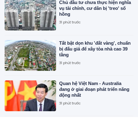
Chủ đầu tư chưa thực hiện nghĩa
vụ tài chính, cư dân bị 'treo' sổ
hồng
31 phút trước
Tất bật dọn khu 'đất vàng', chuẩn
bị đấu giá để xây tòa nhà cao 39
tầng
31 phút trước
Quan hệ Việt Nam - Australia
đang ở giai đoạn phát triển năng
động nhất
31 phút trước
Toàn cảnh đại đô thị sinh thái 2 tỷ
USD có 11km ven sông khiến MC
Mai Ngọc “phải lòng” ngay trên