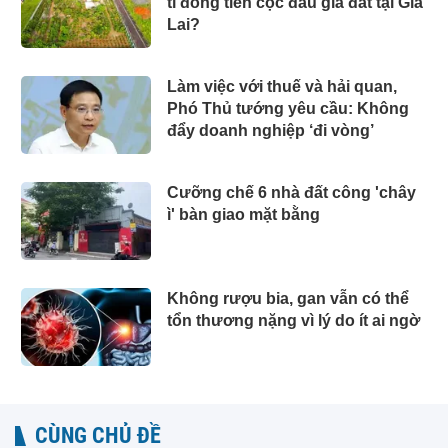
tỉ đồng tiền cọc đấu giá đất tại Gia
Lai?
Làm việc với thuế và hải quan,
Phó Thủ tướng yêu cầu: Không
đẩy doanh nghiệp ‘đi vòng’
Cưỡng chế 6 nhà đất công 'chây
ì' bàn giao mặt bằng
Không rượu bia, gan vẫn có thể
tổn thương nặng vì lý do ít ai ngờ
CÙNG CHỦ ĐỀ