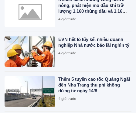
nông, phát hiện mỏ dầu khí trữ
lượng 1.160 thùng dầu và 1,16
triệu mét khối khí mỗi ngày
4 giờ trước
EVN hết lỗ lũy kế, nhiều doanh
nghiệp Nhà nước báo lãi nghìn tỷ
4 giờ trước
Thêm 5 tuyến cao tốc Quảng Ngãi
đến Nha Trang thu phí không
dừng từ ngày 14/8
4 giờ trước
F88 tiếp tục chào bán hơn 11 triệu
cổ phiếu chưa được phân phối
hết