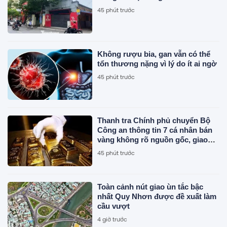
45 phút trước
Không rượu bia, gan vẫn có thể
tổn thương nặng vì lý do ít ai ngờ
45 phút trước
Thanh tra Chính phủ chuyển Bộ
Công an thông tin 7 cá nhân bán
vàng không rõ nguồn gốc, giao
dịch hơn 2.000 tỷ đồng, 6 doanh
45 phút trước
nghiệp kê khai sai thuế
Toàn cảnh nút giao ùn tắc bậc
nhất Quy Nhơn được đề xuất làm
cầu vượt
4 giờ trước