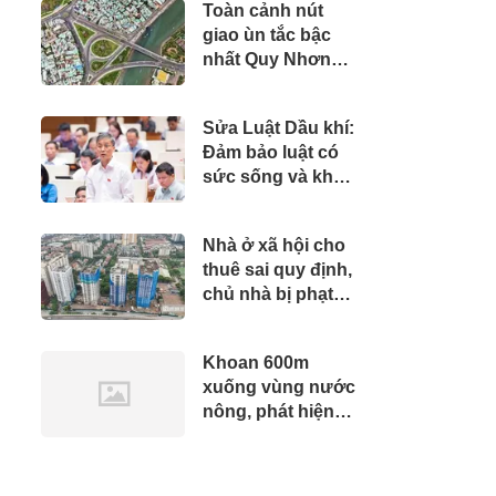
Toàn cảnh nút
giao ùn tắc bậc
nhất Quy Nhơn
được đề xuất làm
cầu vượt
Sửa Luật Dầu khí:
Đảm bảo luật có
sức sống và khả
năng cạnh tranh
Nhà ở xã hội cho
thuê sai quy định,
chủ nhà bị phạt
thế nào?
Khoan 600m
xuống vùng nước
nông, phát hiện
mỏ dầu khí trữ
lượng 1.160 thùng
dầu và 1,16 triệu