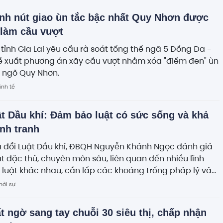
nh nút giao ùn tắc bậc nhất Quy Nhơn được
 làm cầu vượt
tỉnh Gia Lai yêu cầu rà soát tổng thể ngã 5 Đống Đa -
ề xuất phương án xây cầu vượt nhằm xóa "điểm đen" ùn
a ngõ Quy Nhơn.
inh tế
t Dầu khí: Đảm bảo luật có sức sống và khả
nh tranh
a đổi Luật Dầu khí, ĐBQH Nguyễn Khánh Ngọc đánh giá
ật đặc thù, chuyên môn sâu, liên quan đến nhiều lĩnh
luật khác nhau, cần lấp các khoảng trống pháp lý và
ng vấn đề phát sinh trong thực tiễn.
hời sự
t ngờ sang tay chuỗi 30 siêu thị, chấp nhận