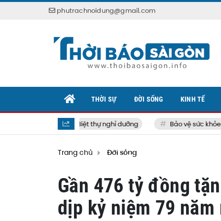
phutrachnoidung@gmail.com
THỜI SỰ
ĐỜI SỐNG
KINH TẾ
Biệt thự nghỉ dưỡng
Bảo vệ sức khỏe bản
Trang chủ
Đời sống
Gần 476 tỷ đồng tặ
dịp kỷ niệm 79 năm 