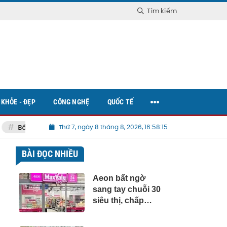
Tìm kiếm
KHỎE - ĐẸP
CÔNG NGHỆ
QUỐC TẾ
Bất động sản Việt Nam
Thứ 7, ngày 8 tháng 8, 2026, 16:58:17
BÀI ĐỌC NHIỀU
Aeon bất ngờ
sang tay chuỗi 30
siêu thị, chấp
nhận mất 'mỏ
vàng'