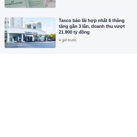
Tasco báo lãi hợp nhất 6 tháng
tăng gần 3 lần, doanh thu vượt
21.900 tỷ đồng
4 giờ trước
Chính phủ đề xuất giảm 30% thuế
thu nhập cho hộ kinh doanh,
doanh nghiệp có doanh thu đến
10 tỷ đồng
4 giờ trước
TPHCM sửa kế hoạch đấu giá 8 lô
đất tại Khu đô thị mới Thủ Thiêm
4 giờ trước