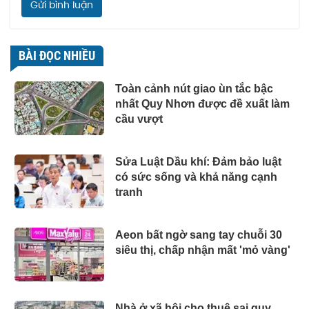
Gửi bình luận
BÀI ĐỌC NHIỀU
Toàn cảnh nút giao ùn tắc bậc
nhất Quy Nhơn được đề xuất làm
cầu vượt
Sửa Luật Dầu khí: Đảm bảo luật
có sức sống và khả năng cạnh
tranh
Aeon bất ngờ sang tay chuỗi 30
siêu thị, chấp nhận mất 'mỏ vàng'
Nhà ở xã hội cho thuê sai quy