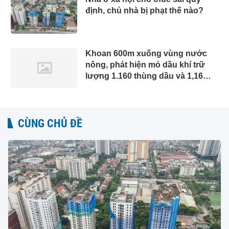
định, chủ nhà bị phạt thế nào?
Khoan 600m xuống vùng nước
nông, phát hiện mỏ dầu khí trữ
lượng 1.160 thùng dầu và 1,16
triệu mét khối khí mỗi ngày
CÙNG CHỦ ĐỀ