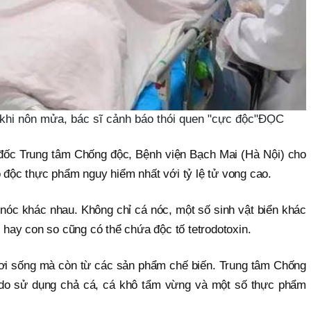
 khi nôn mửa, bác sĩ cảnh báo thói quen "cực độc"ĐỌC
đốc Trung tâm Chống độc, Bệnh viện Bạch Mai (Hà Nội) cho
 độc thực phẩm nguy hiểm nhất với tỷ lệ tử vong cao.
 nóc khác nhau. Không chỉ cá nóc, một số sinh vật biển khác
 hay con so cũng có thể chứa độc tố tetrodotoxin.
ơi sống mà còn từ các sản phẩm chế biến. Trung tâm Chống
 do sử dụng chả cá, cá khô tẩm vừng và một số thực phẩm