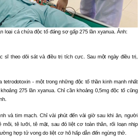
ăn loại cá chứa độc tố đáng sợ gấp 275 lần xyanua. Ảnh:
sĩ theo dõi sát và điều trị tích cực. Sau một ngày điều trị,
 tetrodotoxin - một trong những độc tố thần kinh mạnh nhất
p khoảng 275 lần xyanua. Chỉ cần khoảng 0,5mg độc tố cũng
nh.
kinh và tim mạch. Chỉ vài phút đến vài giờ sau khi ăn, người
môi, tê lưỡi, tê mặt, sau đó liệt cơ toàn thân, rối loạn nhịp
 trường hợp tử vong do liệt cơ hô hấp dẫn đến ngừng thở.