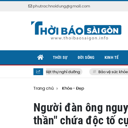
phutrachnoidung@gmail.com
THỜI SỰ
ĐỜI SỐNG
KINH TẾ
Biệt thự nghỉ dưỡng
Bảo vệ sức khỏe bản 
Trang chủ
Khỏe - Đẹp
Người đàn ông nguy 
thần" chứa độc tố 