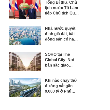
Tổng Bí thư, Chủ
loạt đại gia chạy
tịch nước Tô Lâm
đua mở rộng diện
tiếp Chủ tịch Quốc
tích
hội kiêm Chủ tịch
Hạ viện Thái Lan
Nhà nước quyết
định giá đất, bất
động sản có hạ
nhiệt?
SOHO tại The
Global City: Nơi
bản sắc giao
thương song
hành nhịp sống
Khi nào chạy thử
toàn cầu
đường sắt gần
9.000 tỷ ở Phú
Quốc?