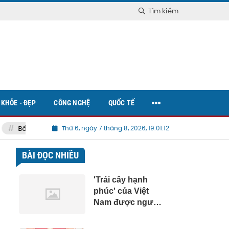
Tìm kiếm
KHỎE - ĐẸP
CÔNG NGHỆ
QUỐC TẾ
Bất động sản Việt Nam
Thứ 6, ngày 7 tháng 8, 2026, 19:01:14
BÀI ĐỌC NHIỀU
'Trái cây hạnh
phúc' của Việt
Nam được người
Trung Quốc, Nhật
Bản cực mê, hàng