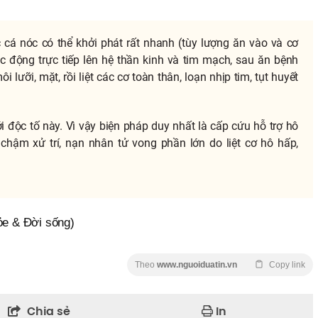
cá nóc có thể khởi phát rất nhanh (tùy lượng ăn vào và cơ
ác động trực tiếp lên hệ thần kinh và tim mạch, sau ăn bệnh
 lưỡi, mặt, rồi liệt các cơ toàn thân, loạn nhịp tim, tụt huyết
i độc tố này. Vì vậy biện pháp duy nhất là cấp cứu hỗ trợ hô
chậm xử trí, nạn nhân tử vong phần lớn do liệt cơ hô hấp,
ỏe & Đời sống)
Theo
www.nguoiduatin.vn
Copy link
Chia sẻ
In