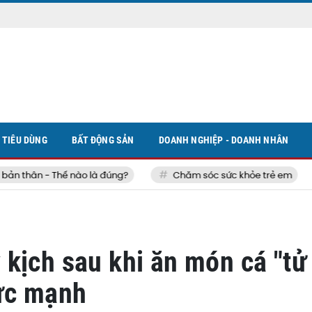
TIÊU DÙNG
BẤT ĐỘNG SẢN
DOANH NGHIỆP - DOANH NHÂN
thân - Thế nào là đúng?
Chăm sóc sức khỏe trẻ em
kịch sau khi ăn món cá "tử
cực mạnh