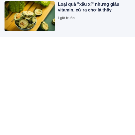
Loại quả "xấu xí" nhưng giàu
vitamin, cứ ra chợ là thấy
1 giờ trước
Tuyến cao tốc 23.900 tỷ đồng giúp
tăng kết nối với Lào và Thái Lan,
có sự góp mặt của Đèo Cả đang
được thực hiện ra sao?
1 giờ trước
Việt Nam bắt đầu khai thác "mỏ
vàng" 4.000 tỷ USD
1 giờ trước
Capital Square: Khai mở chuẩn
sống tích hợp, được vinh danh tại
Dot Property Vietnam 2026