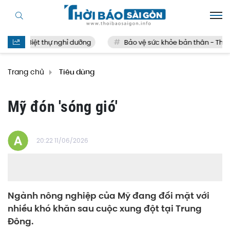
Biệt thự nghỉ dưỡng
Bảo vệ sức khỏe bản thân - Thế nà
Trang chủ
Tiêu dùng
Mỹ đón 'sóng gió'
20:22 11/06/2026
Ngành nông nghiệp của Mỹ đang đối mặt với
nhiều khó khăn sau cuộc xung đột tại Trung
Đông.