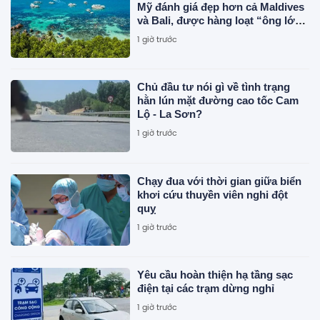
Mỹ đánh giá đẹp hơn cả Maldives
và Bali, được hàng loạt “ông lớn”
Sun Group, Vingroup, BIM
1 giờ trước
Group... chọn làm điểm đến
Chủ đầu tư nói gì về tình trạng
hằn lún mặt đường cao tốc Cam
Lộ - La Sơn?
1 giờ trước
Chạy đua với thời gian giữa biển
khơi cứu thuyền viên nghi đột
quỵ
1 giờ trước
Yêu cầu hoàn thiện hạ tầng sạc
điện tại các trạm dừng nghỉ
1 giờ trước