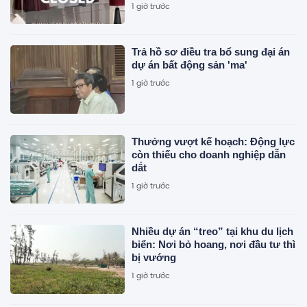
lúc nào cũng đẹp như trong ảnh"
1 giờ trước
Trả hồ sơ điều tra bổ sung đại án
dự án bất động sản 'ma'
1 giờ trước
Thưởng vượt kế hoạch: Động lực
còn thiếu cho doanh nghiệp dẫn
dắt
1 giờ trước
Nhiều dự án “treo” tại khu du lịch
biển: Nơi bỏ hoang, nơi đầu tư thì
bị vướng
1 giờ trước