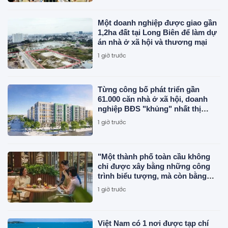
Một doanh nghiệp được giao gần
1,2ha đất tại Long Biên để làm dự
án nhà ở xã hội và thương mại
1 giờ trước
Từng công bố phát triển gần
61.000 căn nhà ở xã hội, doanh
nghiệp BĐS "khủng" nhất thị
trường đang triển khai đến đâu?
1 giờ trước
"Một thành phố toàn cầu không
chỉ được xây bằng những công
trình biểu tượng, mà còn bằng
những trải nghiệm khiến du khách
1 giờ trước
muốn quay trở lại"
Việt Nam có 1 nơi được tạp chí