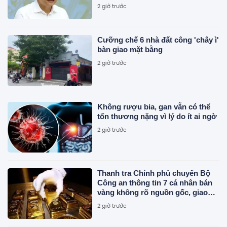
2 giờ trước
Cưỡng chế 6 nhà đất công 'chây ì'
bàn giao mặt bằng
2 giờ trước
Không rượu bia, gan vẫn có thể
tổn thương nặng vì lý do ít ai ngờ
2 giờ trước
Thanh tra Chính phủ chuyển Bộ
Công an thông tin 7 cá nhân bán
vàng không rõ nguồn gốc, giao
dịch hơn 2.000 tỷ đồng, 6 doanh
2 giờ trước
nghiệp kê khai sai thuế