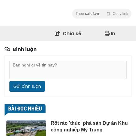
Theo
cafef.vn
Copy link
Chia sẻ
In
Bình luận
Gửi bình luận
BÀI ĐỌC NHIỀU
Rốt ráo 'thúc' phá sản Dự án Khu
công nghiệp Mỹ Trung