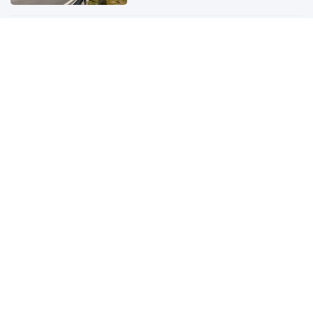
F88 tiếp tục chào bán hơn 11 triệu
cổ phiếu chưa được phân phối
hết
6 giờ trước
Phó Thủ tướng Nguyễn Văn
Thắng: Xử lý đến cùng các vướng
mắc, không đẩy doanh nghiệp đi
vòng
6 giờ trước
Nhà máy lọc dầu doanh thu hơn
100.000 tỷ của Việt Nam lần đầu
tiên xuất bán một loại nhiên liệu
mới
6 giờ trước
Nam thanh niên 18 tuổi điếc đột