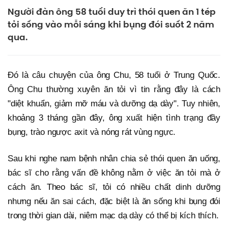
Người đàn ông 58 tuổi duy trì thói quen ăn 1 tép
tỏi sống vào mỗi sáng khi bụng đói suốt 2 năm
qua.
Đó là câu chuyện của ông Chu, 58 tuổi ở Trung Quốc.
Ông Chu thường xuyên ăn tỏi vì tin rằng đây là cách
"diệt khuẩn, giảm mỡ máu và dưỡng dạ dày". Tuy nhiên,
khoảng 3 tháng gần đây, ông xuất hiện tình trạng đầy
bụng, trào ngược axit và nóng rát vùng ngực.
Sau khi nghe nam bệnh nhân chia sẻ thói quen ăn uống,
bác sĩ cho rằng vấn đề không nằm ở việc ăn tỏi mà ở
cách ăn. Theo bác sĩ, tỏi có nhiều chất dinh dưỡng
nhưng nếu ăn sai cách, đặc biệt là ăn sống khi bụng đói
trong thời gian dài, niêm mạc dạ dày có thể bị kích thích.