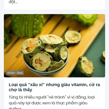
đột...
Khỏe - Đẹp
Loại quả "xấu xí" nhưng giàu vitamin, cứ ra
chợ là thấy
Từng bị nhiều người "né tránh" vì vị đắng, loại
quả này lại được xem là thực phẩm giàu
dưỡng...