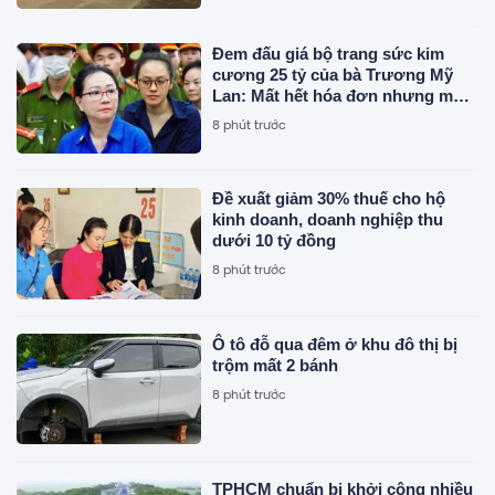
Đem đấu giá bộ trang sức kim
cương 25 tỷ của bà Trương Mỹ
Lan: Mất hết hóa đơn nhưng món
đắt nhất giá 9,4 tỷ
8 phút trước
Đề xuất giảm 30% thuế cho hộ
kinh doanh, doanh nghiệp thu
dưới 10 tỷ đồng
8 phút trước
Ô tô đỗ qua đêm ở khu đô thị bị
trộm mất 2 bánh
8 phút trước
TPHCM chuẩn bị khởi công nhiều