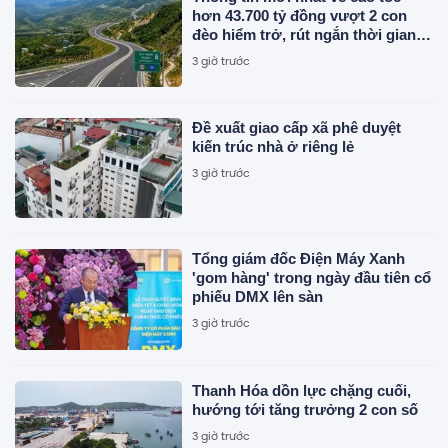
hơn 43.700 tỷ đồng vượt 2 con
đèo hiểm trở, rút ngắn thời gian
di chuyển từ Quy Nhơn - Pleiku
3 giờ trước
còn 1,5 giờ
Đề xuất giao cấp xã phê duyệt
kiến trúc nhà ở riêng lẻ
3 giờ trước
Tổng giám đốc Điện Máy Xanh
'gom hàng' trong ngày đầu tiên cổ
phiếu DMX lên sàn
3 giờ trước
Thanh Hóa dồn lực chặng cuối,
hướng tới tăng trưởng 2 con số
3 giờ trước