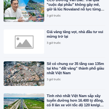
"cuộc đại phẫu" không gây mê,
giờ là lúc Novaland nỗ lực từng
ngày để "sòng phẳng" với niềm
3 giờ trước
tin của khách hàng
Giá vàng tăng vọt, nhà đầu tư vui
mừng trở lại
3 giờ trước
Sẽ có chung cư 35 tầng cao 135m
tại khu “đất vàng” thành phố giàu
nhất Việt Nam
3 giờ trước
Tỉnh nhỏ nhất Việt Nam sắp xây
tuyến đường hơn 16.400 tỷ đồng,
có 8 làn xe với tốc độ 120 km/giờ