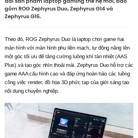
dải sản phẩm laptop gaming thế hệ mới, bao
gồm ROG Zephyrus Duo, Zephyrus G14 và
Zephyrus G16.
Theo đó, ROG Zephyrus Duo là laptop chơi game hai
màn hình với màn hình phụ liền mạch, tự động nâng lên
một góc tối ưu để tăng cường luồng khí tản nhiệt (AAS
Plus) và tạo góc nhìn thoải mái. Zephyrus Duo hỗ trợ các
game AAA cấu hình cao và đáp ứng hoàn hảo các luồng
công việc render, đồ họa 3D phức tạp của giới sáng tạo
nội dung chuyên nghiệp.