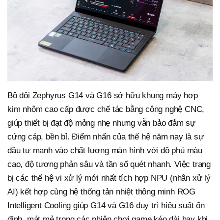
Bộ đôi Zephyrus G14 và G16 sở hữu khung máy hợp
kim nhôm cao cấp được chế tác bằng công nghệ CNC,
giúp thiết bị đạt độ mỏng nhẹ nhưng vẫn bảo đảm sự
cứng cáp, bền bỉ. Điểm nhấn của thế hệ năm nay là sự
đầu tư mạnh vào chất lượng màn hình với độ phủ màu
cao, độ tương phản sâu và tần số quét nhanh. Việc trang
bị các thế hệ vi xử lý mới nhất tích hợp NPU (nhân xử lý
AI) kết hợp cùng hệ thống tản nhiệt thông minh ROG
Intelligent Cooling giúp G14 và G16 duy trì hiệu suất ổn
định, mát mẻ trong các phiên chơi game kéo dài hay khi