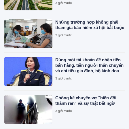
nối thẳng Vành đai 4 ra biển
3 giờ trước
Những trường hợp không phải
tham gia bảo hiểm xã hội bắt buộc
3 giờ trước
Dùng một tài khoản để nhận tiền
bán hàng, tiền người thân chuyển
và chi tiêu gia đình, hộ kinh doanh
khó xác định doanh thu: Đại diện
3 giờ trước
Cục Thuế khuyến nghị gì?
Chồng kể chuyện vợ "biến đổi
thành rắn" và sự thật bất ngờ
3 giờ trước