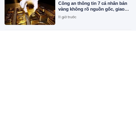
Công an thông tin 7 cá nhân bán
vàng không rõ nguồn gốc, giao
dịch hơn 2.000 tỷ đồng, 6 doanh
11 giờ trước
nghiệp kê khai sai thuế
Toàn cảnh nút giao ùn tắc bậc
nhất Quy Nhơn được đề xuất làm
cầu vượt
15 giờ trước
Sửa Luật Dầu khí: Đảm bảo luật
có sức sống và khả năng cạnh
tranh
15 giờ trước
Aeon bất ngờ sang tay chuỗi 30
siêu thị, chấp nhận mất 'mỏ vàng'
15 giờ trước