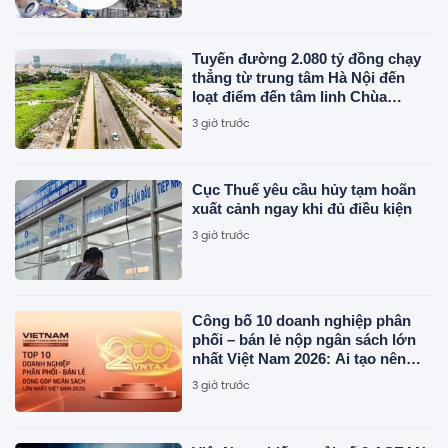
Tuyến đường 2.080 tỷ đồng chạy
thẳng từ trung tâm Hà Nội đến
loạt điểm đến tâm linh Chùa
Hương, Tam Chúc, Bái Đính...
3 giờ trước
đang được đẩy nhanh tiến độ
Cục Thuế yêu cầu hủy tạm hoãn
xuất cảnh ngay khi đủ điều kiện
3 giờ trước
Công bố 10 doanh nghiệp phân
phối – bán lẻ nộp ngân sách lớn
nhất Việt Nam 2026: Ai tạo nên
gần 12.900 tỷ đồng?
3 giờ trước