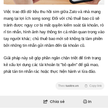
Việc trao đổi dữ liệu thu hồi sim giữa Zalo và nhà mạng
mang lại lợi ích song song: Đối với chủ thuê bao cũ sẽ
tránh được nguy cơ bị mất quyền kiểm soát tài khoản, rò
rỉ tin nhắn, hình ảnh hay thông tin cá nhân quan trọng vào
tay người khác; chủ thuê bao mới sẽ không bị làm phiền
bởi những tin nhắn gửi nhầm đến tài khoản cũ.
Giải pháp này sẽ góp phần ngăn chặn triệt để tình trạng
kẻ xấu lợi dụng các tài khoản bị "bỏ quên" để giả mạo,
phát tán tin nhắn rác hoặc thực hiện hành vi lừa đảo.
Theo
tuoitre.vn
Copy link
Chia sẻ
In