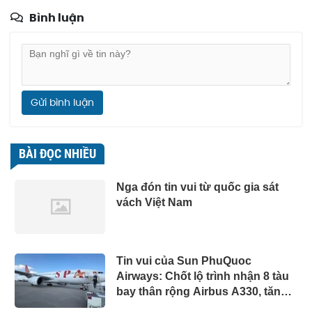
Bình luận
Gửi bình luận
BÀI ĐỌC NHIỀU
Nga đón tin vui từ quốc gia sát
vách Việt Nam
Tin vui của Sun PhuQuoc
Airways: Chốt lộ trình nhận 8 tàu
bay thân rộng Airbus A330, tăng
tốc vươn ra thế giới