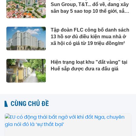
Sun Group, T&T... đổ về, đang xây
sân bay 5 sao top 10 thế giới, sắp
đón thêm 48 dự án với tổng vốn
đầu tư gần 7 tỷ USD
Tập đoàn FLC công bố danh sách
13 hồ sơ đủ điều kiện mua nhà ở
xã hội có giá từ 19 triệu đồng/m²
Hiện trạng loạt khu "đất vàng" tại
Huế sắp được đưa ra đấu giá
CÙNG CHỦ ĐỀ