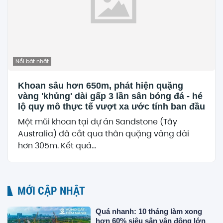
Nổi bật nhất
Khoan sâu hơn 650m, phát hiện quặng
vàng 'khủng' dài gấp 3 lần sân bóng đá - hé
lộ quy mô thực tế vượt xa ước tính ban đầu
Một mũi khoan tại dự án Sandstone (Tây
Australia) đã cắt qua thân quặng vàng dài
hơn 305m. Kết quả...
MỚI CẬP NHẬT
Quá nhanh: 10 tháng làm xong
hơn 60% siêu sân vận động lớn