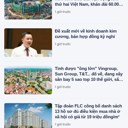
thứ hai Việt Nam, khán đài 60.000
chỗ dần thành hình, chuẩn bị lắp
1 giờ trước
mái vòm thép "khủng"
Đề xuất mới về kinh doanh kim
cương, bán hợp đồng kỳ nghỉ
1 giờ trước
Tỉnh được "ông lớn" Vingroup,
Sun Group, T&T... đổ về, đang xây
sân bay 5 sao top 10 thế giới, sắp
đón thêm 48 dự án với tổng vốn
1 giờ trước
đầu tư gần 7 tỷ USD
Tập đoàn FLC công bố danh sách
13 hồ sơ đủ điều kiện mua nhà ở
xã hội có giá từ 19 triệu đồng/m²
1 giờ trước