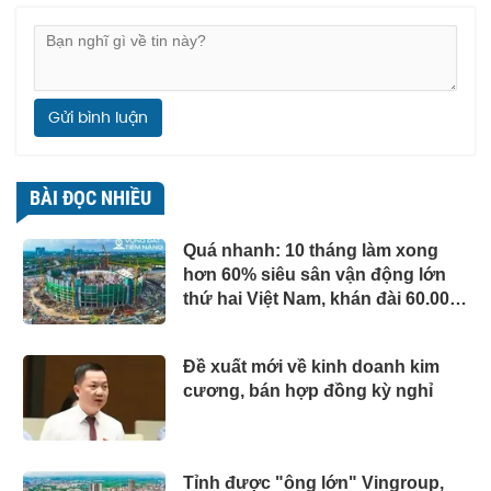
Gửi bình luận
BÀI ĐỌC NHIỀU
Quá nhanh: 10 tháng làm xong
hơn 60% siêu sân vận động lớn
thứ hai Việt Nam, khán đài 60.000
chỗ dần thành hình, chuẩn bị lắp
mái vòm thép "khủng"
Đề xuất mới về kinh doanh kim
cương, bán hợp đồng kỳ nghỉ
Tỉnh được "ông lớn" Vingroup,