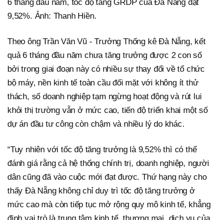
6 tháng đầu năm, tốc độ tăng GRDP của Đà Nẵng đạt
9,52%. Ảnh: Thanh Hiền.
Theo ông Trần Văn Vũ - Trưởng Thống kê Đà Nẵng, kết
quả 6 tháng đầu năm chưa tăng trưởng được 2 con số
bởi trong giai đoạn này có nhiều sự thay đổi về tổ chức
bộ máy, nền kinh tế toàn cầu đối mặt với không ít thử
thách, số doanh nghiệp tạm ngừng hoạt động và rút lui
khỏi thị trường vẫn ở mức cao, tiến độ triển khai một số
dự án đầu tư công còn chậm và nhiều lý do khác.
“Tuy nhiên với tốc độ tăng trưởng là 9,52% thì có thể
đánh giá rằng cả hệ thống chính trị, doanh nghiệp, người
dân cũng đã vào cuộc mới đạt được. Thứ hạng này cho
thấy Đà Nẵng không chỉ duy trì tốc độ tăng trưởng ở
mức cao mà còn tiếp tục mở rộng quy mô kinh tế, khẳng
định vai trò là trung tâm kinh tế, thương mại, dịch vụ của