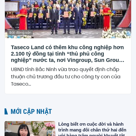
Bất động sản
Taseco Land có thêm khu công nghiệp hơn
2.100 tỷ đồng tại tỉnh “thủ phủ công
nghiệp” nước ta, nơi Vingroup, Sun Group,
T&T cùng hiện diện
UBND tỉnh Bắc Ninh vừa trao quyết định chấp
thuận chủ trương đầu tư cho công ty con của
Taseco...
MỚI CẬP NHẬT
Lòng biết ơn cuộc đời và hành
trình mang đôi chân thứ hai đến
với hàng trăm người khuyết tật