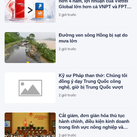
hơn 4 năm, lợi nhuận của Viettel
Global lớn hơn cả VNPT và FPT
Telecom cộng lại
2 giờ trước
Đường ven sông Hồng bị sạt do
mưa lớn
2 giờ trước
Kỹ sư Pháp than thở: Chúng tôi
đồng ý dạy Trung Quốc công
nghệ, giờ bị Trung Quốc vượt
2 giờ trước
Cắt giảm, đơn giản hóa thủ tục
hành chính, điều kiện kinh doanh
trong lĩnh vực nông nghiệp và
môi trường
2 giờ trước