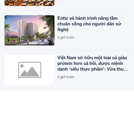
Entiz và hành trình nâng tầm
chuẩn sống cho người dân xứ
Nghệ
2 giờ trước
Việt Nam sở hữu một loại cá giàu
protein hơn cá hồi, được mệnh
danh ‘siêu thực phẩm': Vừa thu
về hơn 500 triệu USD, người Mỹ
2 giờ trước
cực kỳ ưa chuộng
Diện mạo mới của bến xe khách
gần 120 tỷ đồng ở Hà Nội sau hơn
một năm thi công khiến nhiều
người bất ngờ
2 giờ trước