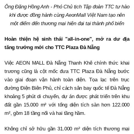
Ông Đặng Hồng Anh - Phó Chủ tịch Tập đoàn TTC tự hào
khi được đồng hành cùng AeonMall Việt Nam tạo nên
một điểm đến thương mại hiện đại tại thành phố biển
Hoàn thiện hệ sinh thái "all-in-one", mở ra dư địa
tăng trưởng mới cho TTC Plaza Đà Nẵng
Việc AEON MALL Đà Nẵng Thanh Khê chính thức khai
trương cũng là cột mốc đưa TTC Plaza Đà Nẵng bước
vào giai đoạn vận hành toàn diện. Tọa lạc trên trục
đường Điện Biên Phủ, chỉ cách sân bay quốc tế Đà Nẵng
khoảng 5 phút di chuyển, dự án được phát triển trên khu
đất gần 15.000 m² với tổng diện tích sàn hơn 122.000
m², gồm 18 tầng nổi và hai tầng hầm.
Không chỉ sở hữu gần 31.000 m² diện tích thương mại