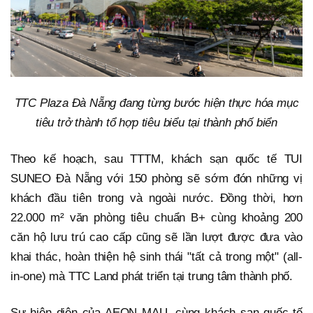
TTC Plaza Đà Nẵng đang từng bước hiện thực hóa mục
tiêu trở thành tổ hợp tiêu biểu tại thành phố biển
Theo kế hoạch, sau TTTM, khách sạn quốc tế TUI
SUNEO Đà Nẵng với 150 phòng sẽ sớm đón những vị
khách đầu tiên trong và ngoài nước. Đồng thời, hơn
22.000 m² văn phòng tiêu chuẩn B+ cùng khoảng 200
căn hộ lưu trú cao cấp cũng sẽ lần lượt được đưa vào
khai thác, hoàn thiện hệ sinh thái "tất cả trong một" (all-
in-one) mà TTC Land phát triển tại trung tâm thành phố.
Sự hiện diện của AEON MALL cùng khách sạn quốc tế