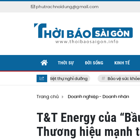
phutrachnoidung@gmail.com
THỜI SỰ
ĐỜI SỐNG
KINH TẾ
Biệt thự nghỉ dưỡng
Bảo vệ sức khỏe bản 
Trang chủ
Doanh nghiệp - Doanh nhân
T&T Energy của “Bầ
Thương hiệu mạnh t