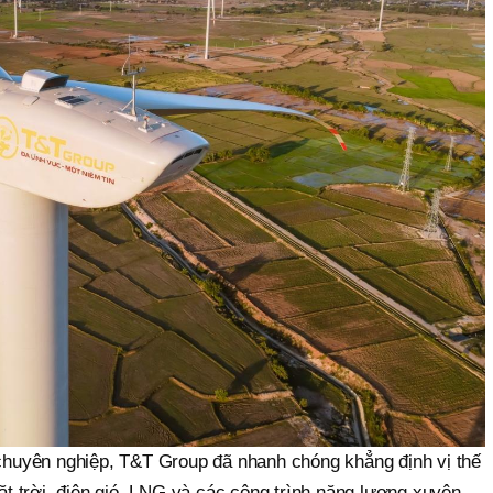
chuyên nghiệp, T&T Group đã nhanh chóng khẳng định vị thế
ặt trời, điện gió, LNG và các công trình năng lượng xuyên