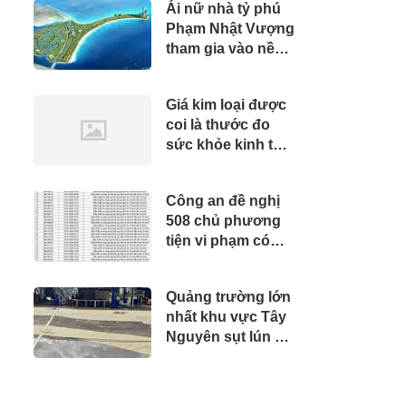
Ái nữ nhà tỷ phú
Phạm Nhật Vượng
tham gia vào nền
"kinh tế bạc" tỷ
USD của Việt Nam
Giá kim loại được
coi là thước đo
sức khỏe kinh tế
toàn cầu tăng cao
chưa từng có
Công an đề nghị
trong lịch sử:
508 chủ phương
Chuyện gì đang
tiện vi phạm có
diễn ra?
biển số sau nhanh
chóng nộp phạt
Quảng trường lớn
nguội theo Nghị
nhất khu vực Tây
định 168
Nguyên sụt lún và
nứt khoảng 700m²