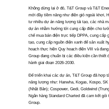
Không dừng lại ở đó, T&T Group và T&T Energ
mới đầy tiềm năng như điện gió ngoài khơi,
tư nhiều dự án năng lượng tái tạo, các nhà 
dự án nhằm hướng tới cung cấp điện cho lưới
chế mua bán điện trực tiếp DPPA, cung cấp g
tạo, cung cấp nguồn điện xanh để sản xuất h
hoạch thực hiện Quy hoạch điện VIII và đang 
Group đang chuẩn bị các điều kiện cần thiết 
hành giai đoạn 2026-2030.
Để triển khai các dự án, T&T Group đã hợp tá
năng lượng như: Hanwha, Kogas, Kospo, SK I
(Nhật Bản); Cospower, Gedi, Goldwind (Trun
Ngân hàng Standard Charted đã cam kết gói 
Group.