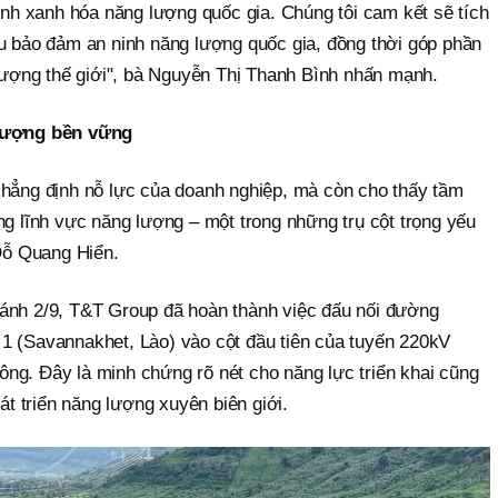
ình xanh hóa năng lượng quốc gia. Chúng tôi cam kết sẽ tích
u bảo đảm an ninh năng lượng quốc gia, đồng thời góp phần
lượng thế giới", bà Nguyễn Thị Thanh Bình nhấn mạnh.
 lượng bền vững
hẳng định nỗ lực của doanh nghiệp, mà còn cho thấy tầm
g lĩnh vực năng lượng – một trong những trụ cột trọng yếu
Đỗ Quang Hiển.
ánh 2/9, T&T Group đã hoàn thành việc đấu nối đường
n 1 (Savannakhet, Lào) vào cột đầu tiên của tuyến 220kV
công. Đây là minh chứng rõ nét cho năng lực triển khai cũng
át triển năng lượng xuyên biên giới.