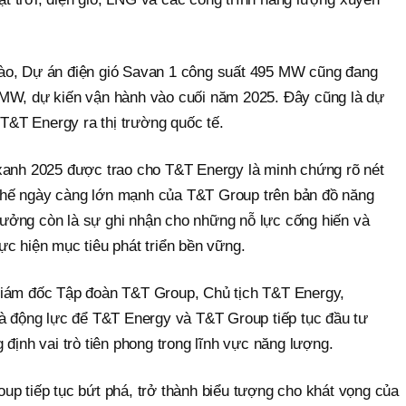
 Lào, Dự án điện gió Savan 1 công suất 495 MW cũng đang
00 MW, dự kiến vận hành vào cuối năm 2025. Đây cũng là dự
T&T Energy ra thị trường quốc tế.
anh 2025 được trao cho T&T Energy là minh chứng rõ nét
 thế ngày càng lớn mạnh của T&T Group trên bản đồ năng
thưởng còn là sự ghi nhận cho những nỗ lực cống hiến và
c hiện mục tiêu phát triển bền vững.
iám đốc Tập đoàn T&T Group, Chủ tịch T&T Energy,
à động lực để T&T Energy và T&T Group tiếp tục đầu tư
ịnh vai trò tiên phong trong lĩnh vực năng lượng.
p tiếp tục bứt phá, trở thành biểu tượng cho khát vọng của