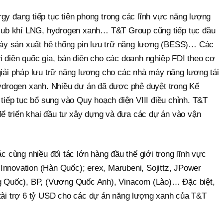
y đang tiếp tục tiên phong trong các lĩnh vực năng lượng
 Hub khí LNG, hydrogen xanh… T&T Group cũng tiếp tục đầu
máy sản xuất hệ thống pin lưu trữ năng lượng (BESS)… Các
 điện quốc gia, bán điện cho các doanh nghiệp FDI theo cơ
iải pháp lưu trữ năng lượng cho các nhà máy năng lượng tái
ydrogen xanh. Nhiều dự án đã được phê duyệt trong Kế
tiếp tục bổ sung vào Quy hoạch điện VIII điều chỉnh. T&T
để triển khai đầu tư xây dựng và đưa các dự án vào vận
c cùng nhiều đối tác lớn hàng đầu thế giới trong lĩnh vực
nnovation (Hàn Quốc); erex, Marubeni, Sojittz, JPower
g Quốc), BP, (Vương Quốc Anh), Vinacom (Lào)… Đặc biệt,
tài trợ 6 tỷ USD cho các dự án năng lượng xanh của T&T