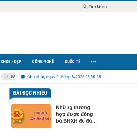
Tìm kiếm
KHỎE - ĐẸP
CÔNG NGHỆ
QUỐC TẾ
Bất động sản Việt Nam
Chủ nhật, ngày 9 tháng 8, 2026, 13:59:59
BÀI ĐỌC NHIỀU
Những trường
hợp được đóng
bù BHXH để đủ
điều kiện hưởng
lương hưu