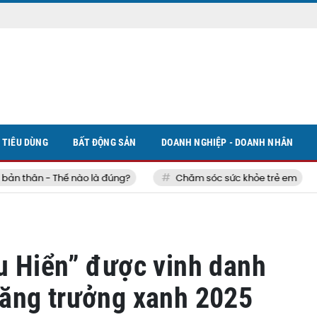
TIÊU DÙNG
BẤT ĐỘNG SẢN
DOANH NGHIỆP - DOANH NHÂN
thân - Thế nào là đúng?
Chăm sóc sức khỏe trẻ em
u Hiển” được vinh danh
ăng trưởng xanh 2025