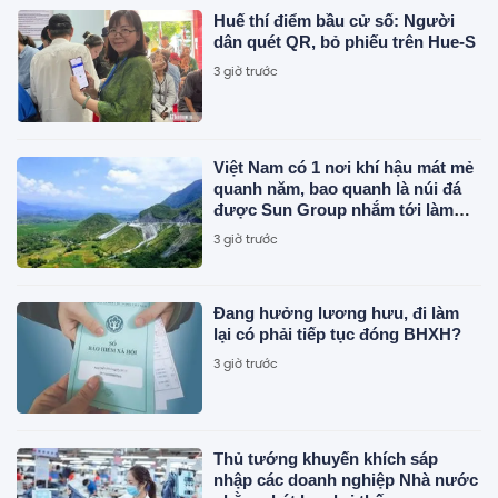
Huế thí điểm bầu cử số: Người
dân quét QR, bỏ phiếu trên Hue-S
3 giờ trước
Việt Nam có 1 nơi khí hậu mát mẻ
quanh năm, bao quanh là núi đá
được Sun Group nhắm tới làm
siêu tổ hợp 21.000 tỷ đồng gồm
3 giờ trước
cáp treo, tắm khoáng, khu vui
chơi
Đang hưởng lương hưu, đi làm
lại có phải tiếp tục đóng BHXH?
3 giờ trước
Thủ tướng khuyến khích sáp
nhập các doanh nghiệp Nhà nước