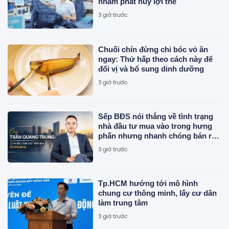
nhằm phát huy lợi thế
3 giờ trước
Chuối chín đừng chỉ bóc vỏ ăn
ngay: Thử hấp theo cách này để
đổi vị và bổ sung dinh dưỡng
3 giờ trước
Sếp BĐS nói thẳng về tình trạng
nhà đầu tư mua vào trong hưng
phấn nhưng nhanh chóng bán ra
trong tâm lý hoảng loạn khi xuất
3 giờ trước
hiện những tín hiệu chưa rõ ràng
Tp.HCM hướng tới mô hình
chung cư thông minh, lấy cư dân
làm trung tâm
3 giờ trước