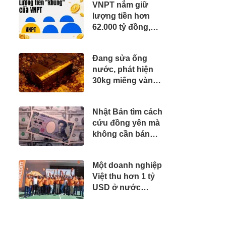
VNPT nắm giữ
lượng tiền hơn
62.000 tỷ đồng,
lớn hơn cả
Vinhomes, Viettel
Đang sửa ống
Global
nước, phát hiện
30kg miếng vàng
trị giá gần 70 tỷ
đồng
Nhật Bản tìm cách
cứu đồng yên mà
không cần bán
1.100 tỷ USD trái
phiếu Mỹ: Fed sắp
Một doanh nghiệp
vào cuộc?
Việt thu hơn 1 tỷ
USD ở nước
ngoài trong nửa
đầu năm 2026, lợi
nhuận tăng hơn