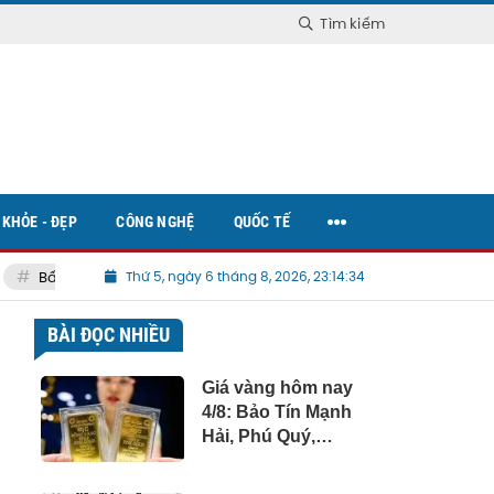
Tìm kiếm
KHỎE - ĐẸP
CÔNG NGHỆ
QUỐC TẾ
Bất động sản Việt Nam
Thứ 5, ngày 6 tháng 8, 2026, 23:14:36
BÀI ĐỌC NHIỀU
Giá vàng hôm nay
4/8: Bảo Tín Mạnh
Hải, Phú Quý,
SJC, Doji đồng
loạt giảm mạnh