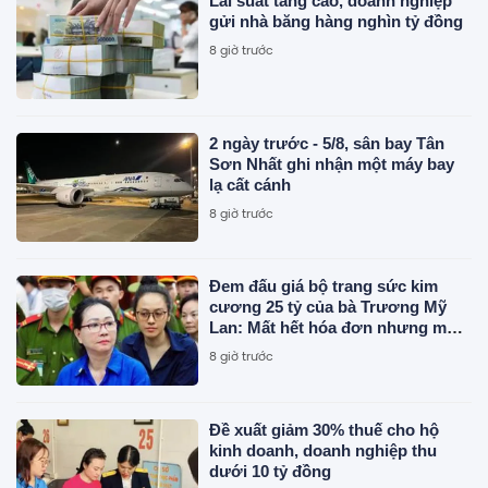
Lãi suất tăng cao, doanh nghiệp
gửi nhà băng hàng nghìn tỷ đồng
8 giờ trước
2 ngày trước - 5/8, sân bay Tân
Sơn Nhất ghi nhận một máy bay
lạ cất cánh
8 giờ trước
Đem đấu giá bộ trang sức kim
cương 25 tỷ của bà Trương Mỹ
Lan: Mất hết hóa đơn nhưng món
đắt nhất giá 9,4 tỷ
8 giờ trước
Đề xuất giảm 30% thuế cho hộ
kinh doanh, doanh nghiệp thu
dưới 10 tỷ đồng