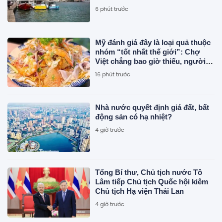
thác
6 phút trước
Mỹ đánh giá đây là loại quả thuộc
nhóm “tốt nhất thế giới”: Chợ
Việt chẳng bao giờ thiếu, người
Việt ăn được cả vỏ
16 phút trước
Nhà nước quyết định giá đất, bất
động sản có hạ nhiệt?
4 giờ trước
Tổng Bí thư, Chủ tịch nước Tô
Lâm tiếp Chủ tịch Quốc hội kiêm
Chủ tịch Hạ viện Thái Lan
4 giờ trước