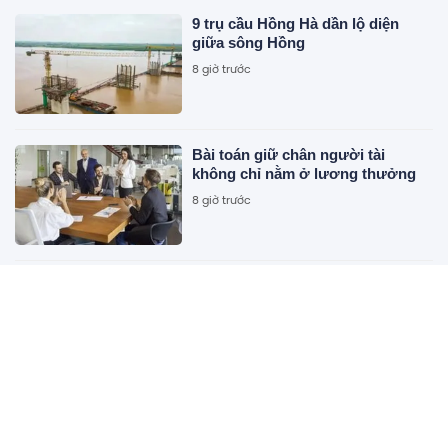
9 trụ cầu Hồng Hà dần lộ diện
giữa sông Hồng
8 giờ trước
Bài toán giữ chân người tài
không chỉ nằm ở lương thưởng
8 giờ trước
Trước 31/8/2026, hoàn thành kế
hoạch cơ cấu lại vốn nhà nước tại
doanh nghiệp giai đoạn 2026-2030
8 giờ trước
Tăng tốc thi công nút giao cửa
ngõ phía Nam Hà Nội, cán đích