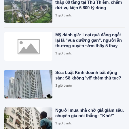
tháp 88 tầng tại Thủ Thiêm, chấm
dứt vụ kiện 6.800 tỷ đồng
3 giờ trước
Mỹ đánh giá: Loại quả đắng ngắt
lại là "vua dưỡng gan", người ăn
thường xuyên sớm thấy 5 thay
đổi tích cực
3 giờ trước
Sửa Luật Kinh doanh bất động
sản: Sẽ không 'vẽ' thêm thủ tục?
3 giờ trước
Người mua nhà chờ giá giảm sâu,
chuyên gia nói thẳng: “Khó!”
3 giờ trước