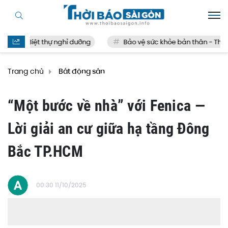
Biệt thự nghỉ dưỡng
Bảo vệ sức khỏe bản thân - Thế nào
Trang chủ
Bất động sản
“Một bước về nhà” với Fenica —
Lời giải an cư giữa hạ tầng Đông
Bắc TP.HCM
00:30 11/10/2025