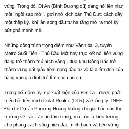
vùng. Trong đó, Dĩ An (Bình Dương cũ) đang nổi lên như
một "ngôi sao mới", gợi nhớ kịch bản Thủ Đức cách đây
một thập kỷ, khi làn sóng đầu tư hạ tầng mở ra thời kỳ
bứt phá mạnh mẽ.
Những công trình trọng điểm như Vành đai 3, tuyến
Metro Suối Tiên - Thủ Dầu Một hay trục kết nối liên vùng
đang trở thành "cú hích vàng", đưa khu Đông Bắc trở
thành vùng đất giàu tiềm năng đầu tư và là điểm đến của
hàng vạn gia đình trẻ tìm chốn an cư.
Trong bối cảnh ấy, sự xuất hiện của Fenica - được phát
triển bởi liên minh Dalat Realco (DLR) và Công ty TNHH
Đầu tư Dự án Phượng Hoàng không chỉ giải bài toán thị
trường về các căn hộ tầm trung, mà còn là biểu tượng
cho phong cách sống hiện đại, minh bạch và bền vững.