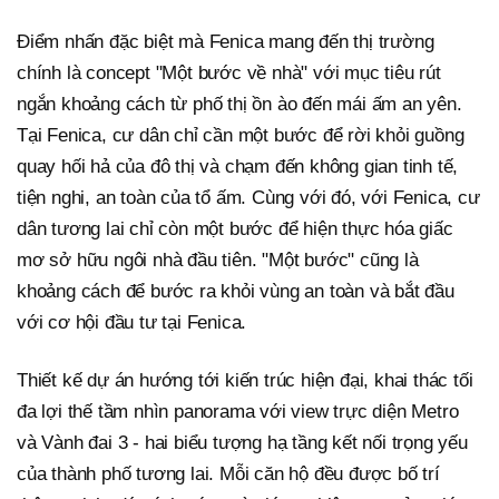
Điểm nhấn đặc biệt mà Fenica mang đến thị trường
chính là concept "Một bước về nhà" với mục tiêu rút
ngắn khoảng cách từ phố thị ồn ào đến mái ấm an yên.
Tại Fenica, cư dân chỉ cần một bước để rời khỏi guồng
quay hối hả của đô thị và chạm đến không gian tinh tế,
tiện nghi, an toàn của tổ ấm. Cùng với đó, với Fenica, cư
dân tương lai chỉ còn một bước để hiện thực hóa giấc
mơ sở hữu ngôi nhà đầu tiên. "Một bước" cũng là
khoảng cách để bước ra khỏi vùng an toàn và bắt đầu
với cơ hội đầu tư tại Fenica.
Thiết kế dự án hướng tới kiến trúc hiện đại, khai thác tối
đa lợi thế tầm nhìn panorama với view trực diện Metro
và Vành đai 3 - hai biểu tượng hạ tầng kết nối trọng yếu
của thành phố tương lai. Mỗi căn hộ đều được bố trí