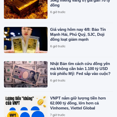
30kg miếng vàng trị giá gần 70 tỷ
đồng
6 giờ trước
Giá vàng hôm nay 4/8: Bảo Tín
Mạnh Hải, Phú Quý, SJC, Doji
đồng loạt giảm mạnh
6 giờ trước
Nhật Bản tìm cách cứu đồng yên
mà không cần bán 1.100 tỷ USD
trái phiếu Mỹ: Fed sắp vào cuộc?
6 giờ trước
VNPT nắm giữ lượng tiền hơn
62.000 tỷ đồng, lớn hơn cả
Vinhomes, Viettel Global
7 giờ trước