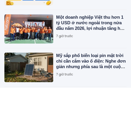
Một doanh nghiệp Việt thu hơn 1
tỷ USD ở nước ngoài trong nửa
đầu năm 2026, lợi nhuận tăng hơn
120%
7 giờ trước
Mỹ sắp phổ biến loại pin mặt trời
chỉ cần cắm vào ổ điện: Nghe đơn
giản nhưng phía sau là một cuộc
"đại phẫu" về tiêu chuẩn an toàn
7 giờ trước
Chủ tịch Nguyễn Du SN 1972 mua
thành công 1 triệu cổ phiếu, trở
thành cổ đông lớn của công ty dệt
may Hoàng Thị Loan
7 giờ trước