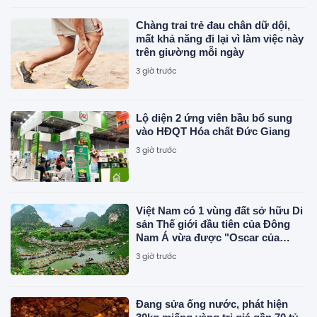
Chàng trai trẻ đau chân dữ dội,
mất khả năng đi lại vì làm việc này
trên giường mỗi ngày
3 giờ trước
Lộ diện 2 ứng viên bầu bổ sung
vào HĐQT Hóa chất Đức Giang
3 giờ trước
Việt Nam có 1 vùng đất sở hữu Di
sản Thế giới đầu tiên của Đông
Nam Á vừa được "Oscar của
ngành du lịch" đề cử, là nơi tỷ
3 giờ trước
phú Xuân Trường đầu tư KDL tâm
linh 12.000 ha
Đang sửa ống nước, phát hiện