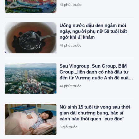
tỉnh loại I
41 phút trước
Uống nước đậu đen ngâm mỗi
ngày, người phụ nữ 59 tuổi bất
ngờ khi đi khám
41 phút trước
Sau Vingroup, Sun Group, BIM
Group...liên danh có nhà đầu tư
đến từ Vương quốc Anh đề xuất
làm siêu dự án 18 tỷ USD, quy mô
41 phút trước
6.500ha tại địa phương sắp lên
thành phố trực thuộc Trung ương
Nữ sinh 15 tuổi tử vong sau thời
gian dài chướng bụng, bác sĩ
cảnh báo thói quen "cực độc"
3 giờ trước