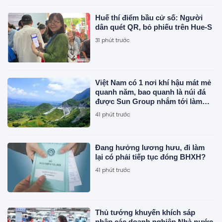
Huế thí điểm bầu cử số: Người
dân quét QR, bỏ phiếu trên Hue-S
31 phút trước
Việt Nam có 1 nơi khí hậu mát mẻ
quanh năm, bao quanh là núi đá
được Sun Group nhắm tới làm
siêu tổ hợp 21.000 tỷ đồng gồm
41 phút trước
cáp treo, tắm khoáng, khu vui
chơi
Đang hưởng lương hưu, đi làm
lại có phải tiếp tục đóng BHXH?
41 phút trước
Thủ tướng khuyến khích sáp
nhập các doanh nghiệp Nhà nước