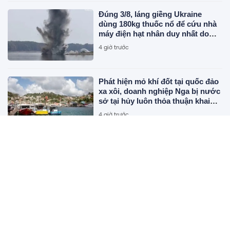
Đúng 3/8, láng giềng Ukraine
dùng 180kg thuốc nổ để cứu nhà
máy điện hạt nhân duy nhất do
Canada xây dựng
4 giờ trước
Phát hiện mỏ khí đốt tại quốc đảo
xa xôi, doanh nghiệp Nga bị nước
sở tại hủy luôn thỏa thuận khai
thác
4 giờ trước
Mỹ đánh giá đây là loại quả thuộc
nhóm “tốt nhất thế giới”: Chợ
Việt chẳng bao giờ thiếu, người
Việt ăn được cả vỏ
4 giờ trước
Nhà nước quyết định giá đất, bất
động sản có hạ nhiệt?