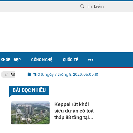
Tìm kiếm
KHỎE - ĐẸP
CÔNG NGHỆ
QUỐC TẾ
Bất động sản Việt Nam
Thứ 6, ngày 7 tháng 8, 2026, 05:05:11
BÀI ĐỌC NHIỀU
Keppel rút khỏi
siêu dự án có toà
tháp 88 tầng tại
Thủ Thiêm, chấm
dứt vụ kiện 6.800