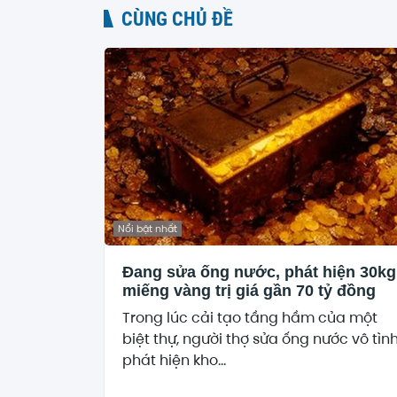
CÙNG CHỦ ĐỀ
Nổi bật nhất
Đang sửa ống nước, phát hiện 30kg
miếng vàng trị giá gần 70 tỷ đồng
Trong lúc cải tạo tầng hầm của một
biệt thự, người thợ sửa ống nước vô tìn
phát hiện kho...