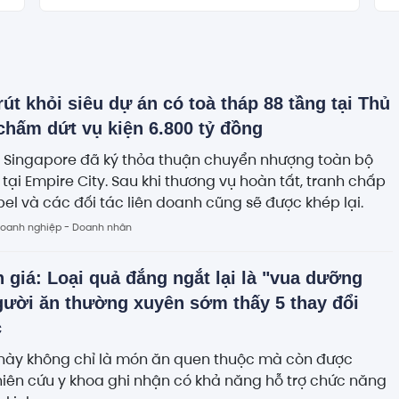
rút khỏi siêu dự án có toà tháp 88 tầng tại Thủ
chấm dứt vụ kiện 6.800 tỷ đồng
 Singapore đã ký thỏa thuận chuyển nhượng toàn bộ
tại Empire City. Sau khi thương vụ hoàn tất, tranh chấp
el và các đối tác liên doanh cũng sẽ được khép lại.
oanh nghiệp - Doanh nhân
 giá: Loại quả đắng ngắt lại là "vua dưỡng
gười ăn thường xuyên sớm thấy 5 thay đổi
c
 này không chỉ là món ăn quen thuộc mà còn được
iên cứu y khoa ghi nhận có khả năng hỗ trợ chức năng