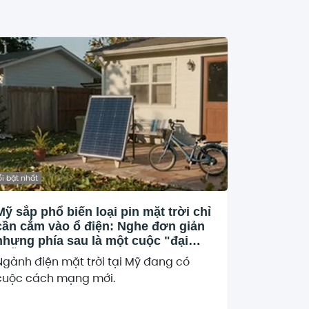
i bật nhất
Mỹ sắp phổ biến loại pin mặt trời chỉ
cần cắm vào ổ điện: Nghe đơn giản
nhưng phía sau là một cuộc "đại
phẫu" về tiêu chuẩn an toàn
Ngành điện mặt trời tại Mỹ đang có
cuộc cách mạng mới.