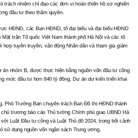
 trách nhiệm chỉ đạo các đơn vị hoàn thiện hồ sơ nghiên
rương đầu tư theo thẩm quyền.
rực HĐND, các Ban HĐND, tổ đại biểu và đại biểu HĐND
n Mặt trận Tổ quốc Việt Nam thành phố Hà Nội và các tổ
hối hợp tuyên truyền, vận động Nhân dân và tham gia giám
ự án nhóm B, được thực hiện bằng nguồn vốn đầu tư công
ng mức đầu tư hơn 840 tỷ đồng. Dự án dự kiến triển khai
ng, Phó Trưởng Ban chuyên trách Ban Đô thị HĐND thành
với chủ trương báo cáo Thủ tướng Chính phủ giao UBND Hà
với Luật Đầu tư công và Luật Thủ đô 2024, trong bối cảnh
à có sử dụng nguồn vốn ngân sách Trung ương.