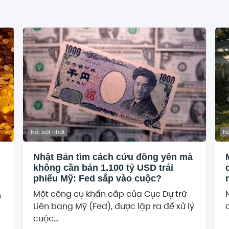
Nổi bật nhất
Nổ
Nhật Bản tìm cách cứu đồng yên mà
không cần bán 1.100 tỷ USD trái
phiếu Mỹ: Fed sắp vào cuộc?
Một công cụ khẩn cấp của Cục Dự trữ
h
Liên bang Mỹ (Fed), được lập ra để xử lý
cuộc...