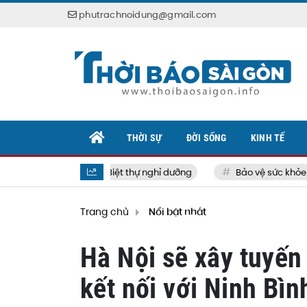
phutrachnoidung@gmail.com
THỜI SỰ
ĐỜI SỐNG
KINH TẾ
Biệt thự nghỉ dưỡng
Bảo vệ sức khỏe bản 
Trang chủ
Nổi bật nhất
Hà Nội sẽ xây tuyến
kết nối với Ninh Bìn