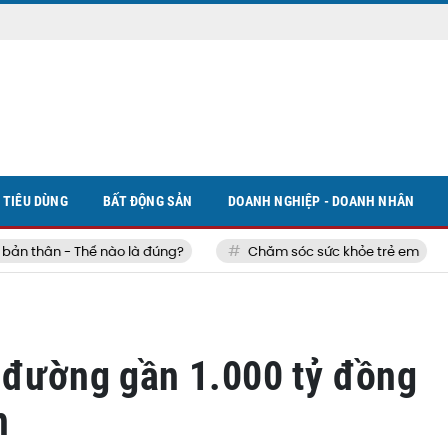
TIÊU DÙNG
BẤT ĐỘNG SẢN
DOANH NGHIỆP - DOANH NHÂN
thân - Thế nào là đúng?
Chăm sóc sức khỏe trẻ em
 đường gần 1.000 tỷ đồng
h