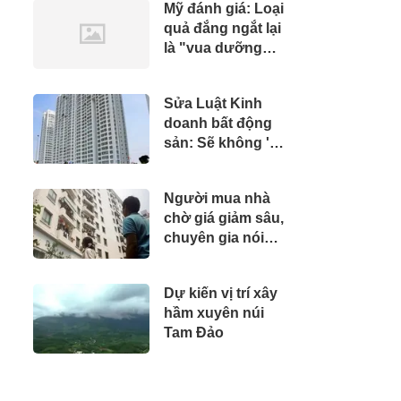
Mỹ đánh giá: Loại
tỷ đồng
quả đắng ngắt lại
là "vua dưỡng
gan", người ăn
thường xuyên
Sửa Luật Kinh
sớm thấy 5 thay
doanh bất động
đổi tích cực
sản: Sẽ không 'vẽ'
thêm thủ tục?
Người mua nhà
chờ giá giảm sâu,
chuyên gia nói
thẳng: “Khó!”
Dự kiến vị trí xây
hầm xuyên núi
Tam Đảo