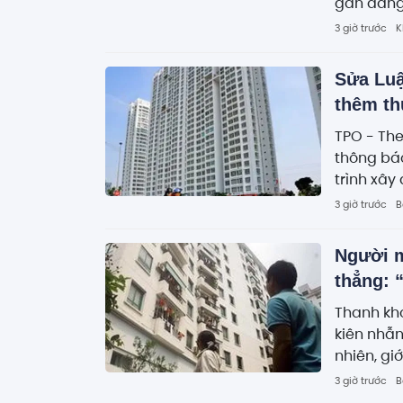
gan đáng
3 giờ trước
K
Sửa Luậ
thêm th
TPO - The
thông báo
trình xây
tương lai
3 giờ trước
B
trong luậ
trong quả
Người m
tục.
thẳng: 
Thanh kh
kiên nhẫn
nhiên, gi
hàng loạt
3 giờ trước
B
giảm của 