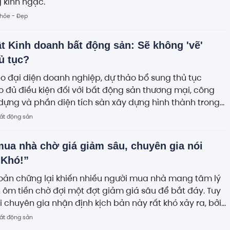
 kinh ngạc.
hỏe - Đẹp
t Kinh doanh bất động sản: Sẽ không 'vẽ'
ủ tục?
o đại diện doanh nghiệp, dự thảo bổ sung thủ tục
 đủ điều kiện đối với bất động sản thương mại, công
 dựng và phần diện tích sàn xây dựng hình thành trong
. Doanh nghiệp cho rằng quy định này chưa từng tồn tại
ất động sản
t hiện hành và thực tế cũng chưa phát sinh bất cập
n lý, vì vậy kiến nghị bỏ để không làm tăng thêm thủ
ua nhà chờ giá giảm sâu, chuyên gia nói
“Khó!”
oản chững lại khiến nhiều người mua nhà mang tâm lý
 ôm tiền chờ đợi một đợt giảm giá sâu để bắt đáy. Tuy
ới chuyên gia nhận định kịch bản này rất khó xảy ra, bởi
 chi phí đầu vào liên tục neo cao đang chặn đứng đà
ất động sản
thị trường.