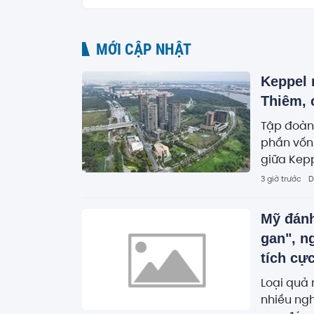
MỚI CẬP NHẬT
Keppel 
Thiêm, 
Tập đoàn
phần vốn 
giữa Kepp
3 giờ trước
D
Mỹ đánh
gan", n
tích cự
Loại quả
nhiều ngh