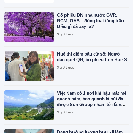
Cổ phiếu DN nhà nước GVR,
BCM, GAS... đồng loạt tăng trần:
Điều gì đã xảy ra?
3 giờ trước
Huế thí điểm bầu cử số: Người
dân quét QR, bỏ phiếu trên Hue-S
3 giờ trước
Việt Nam có 1 nơi khí hậu mát mẻ
quanh năm, bao quanh là núi đá
được Sun Group nhắm tới làm
siêu tổ hợp 21.000 tỷ đồng gồm
3 giờ trước
cáp treo, tắm khoáng, khu vui
chơi
Đang hưởng lương hưu, đi làm