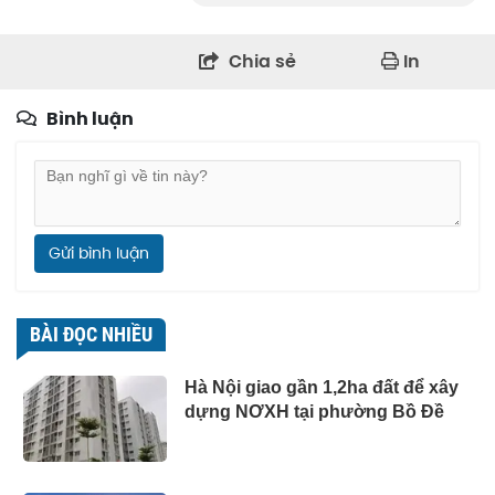
Chia sẻ
In
Bình luận
Gửi bình luận
BÀI ĐỌC NHIỀU
Hà Nội giao gần 1,2ha đất để xây
dựng NƠXH tại phường Bồ Đề