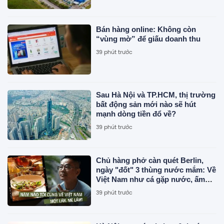
Bán hàng online: Không còn
“vùng mờ” để giấu doanh thu
39 phút trước
Sau Hà Nội và TP.HCM, thị trường
bất động sản mới nào sẽ hút
mạnh dòng tiền đổ về?
39 phút trước
Chủ hàng phở càn quét Berlin,
ngày "đốt" 3 thùng nước mắm: Về
Việt Nam như cá gặp nước, ấm
cúng vô cùng
39 phút trước