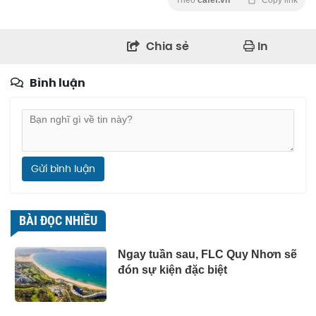
Theo
cafef.vn
Copy link
Chia sẻ
In
Bình luận
Gửi bình luận
BÀI ĐỌC NHIỀU
Ngay tuần sau, FLC Quy Nhơn sẽ
đón sự kiện đặc biệt