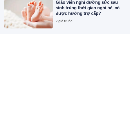
Giáo viên nghỉ dưỡng sức sau
sinh trùng thời gian nghỉ hè, có
được hưởng trợ cấp?
2 giờ trước
Công bố 10 doanh nghiệp thép –
vật liệu xây dựng nộp ngân sách
lớn nhất: 19.000 tỷ đồng đến từ
đâu?
2 giờ trước
Chàng trai trẻ đau chân dữ dội,
mất khả năng đi lại vì làm việc này
trên giường mỗi ngày
2 giờ trước
Lộ diện 2 ứng viên bầu bổ sung
vào HĐQT Hóa chất Đức Giang
2 giờ trước