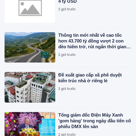
4 tỷ USD
2 giờ trước
Thông tin mới nhất về cao tốc
hơn 43.700 tỷ đồng vượt 2 con
đèo hiểm trở, rút ngắn thời gian
di chuyển từ Quy Nhơn - Pleiku
2 giờ trước
còn 1,5 giờ
Đề xuất giao cấp xã phê duyệt
kiến trúc nhà ở riêng lẻ
2 giờ trước
Tổng giám đốc Điện Máy Xanh
'gom hàng' trong ngày đầu tiên cổ
phiếu DMX lên sàn
2 giờ trước