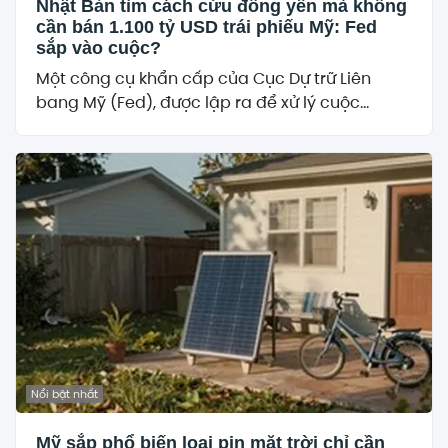
Nhật Bản tìm cách cứu đồng yên mà không
cần bán 1.100 tỷ USD trái phiếu Mỹ: Fed
sắp vào cuộc?
Một công cụ khẩn cấp của Cục Dự trữ Liên
bang Mỹ (Fed), được lập ra để xử lý cuộc...
Nổi bật nhất
Mỹ sắp phổ biến loại pin mặt trời chỉ cần