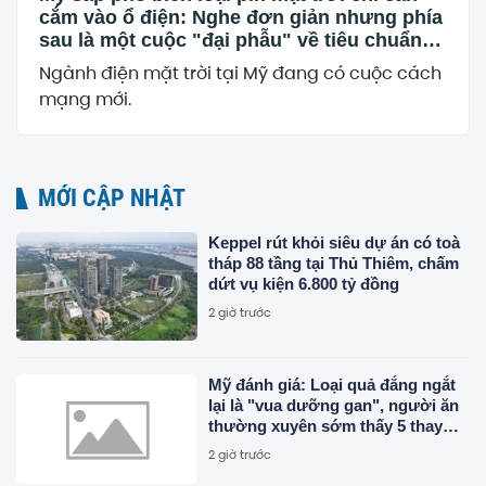
cắm vào ổ điện: Nghe đơn giản nhưng phía
sau là một cuộc "đại phẫu" về tiêu chuẩn
an toàn
Ngành điện mặt trời tại Mỹ đang có cuộc cách
mạng mới.
MỚI CẬP NHẬT
Keppel rút khỏi siêu dự án có toà
tháp 88 tầng tại Thủ Thiêm, chấm
dứt vụ kiện 6.800 tỷ đồng
2 giờ trước
Mỹ đánh giá: Loại quả đắng ngắt
lại là "vua dưỡng gan", người ăn
thường xuyên sớm thấy 5 thay
đổi tích cực
2 giờ trước