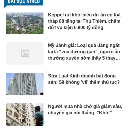
BÀI ĐỌC NHIỀU
Keppel rút khỏi siêu dự án có toà
tháp 88 tầng tại Thủ Thiêm, chấm
dứt vụ kiện 6.800 tỷ đồng
Mỹ đánh giá: Loại quả đắng ngắt
lại là "vua dưỡng gan", người ăn
thường xuyên sớm thấy 5 thay
đổi tích cực
Sửa Luật Kinh doanh bất động
sản: Sẽ không 'vẽ' thêm thủ tục?
Người mua nhà chờ giá giảm sâu,
chuyên gia nói thẳng: “Khó!”