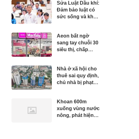
Sửa Luật Dầu khí:
Đảm bảo luật có
sức sống và khả
năng cạnh tranh
Aeon bất ngờ
sang tay chuỗi 30
siêu thị, chấp
nhận mất 'mỏ
vàng'
Nhà ở xã hội cho
thuê sai quy định,
chủ nhà bị phạt
thế nào?
Khoan 600m
xuống vùng nước
nông, phát hiện
mỏ dầu khí trữ
lượng 1.160 thùng
dầu và 1,16 triệu