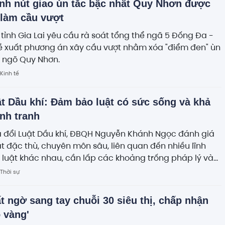
nh nút giao ùn tắc bậc nhất Quy Nhơn được
 làm cầu vượt
tỉnh Gia Lai yêu cầu rà soát tổng thể ngã 5 Đống Đa -
ề xuất phương án xây cầu vượt nhằm xóa "điểm đen" ùn
a ngõ Quy Nhơn.
Kinh tế
t Dầu khí: Đảm bảo luật có sức sống và khả
nh tranh
a đổi Luật Dầu khí, ĐBQH Nguyễn Khánh Ngọc đánh giá
ật đặc thù, chuyên môn sâu, liên quan đến nhiều lĩnh
luật khác nhau, cần lấp các khoảng trống pháp lý và
ng vấn đề phát sinh trong thực tiễn.
Thời sự
t ngờ sang tay chuỗi 30 siêu thị, chấp nhận
 vàng'