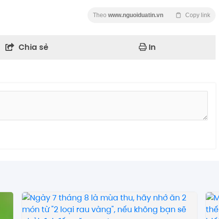
Theo
www.nguoiduatin.vn
Copy link
Chia sẻ
In