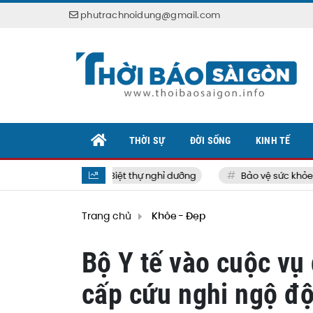
phutrachnoidung@gmail.com
THỜI SỰ
ĐỜI SỐNG
KINH TẾ
Biệt thự nghỉ dưỡng
Bảo vệ sức khỏe bản
Trang chủ
Khỏe - Đẹp
Bộ Y tế vào cuộc vụ
cấp cứu nghi ngộ đ