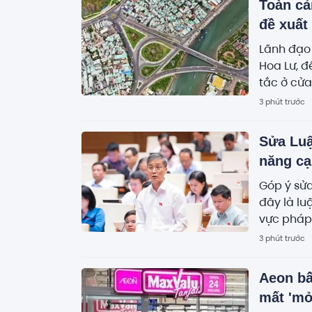
Toàn cả
đề xuất
Lãnh đạo 
Hoa Lư, đ
tắc ở cử
3 phút trước
Sửa Luậ
năng cạ
Góp ý sử
đây là lu
vực pháp 
xử lý nhữ
3 phút trước
Aeon bấ
mất 'mỏ