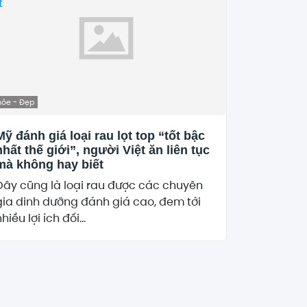
hỏe - Đẹp
Mỹ đánh giá loại rau lọt top “tốt bậc
nhất thế giới”, người Việt ăn liên tục
mà không hay biết
Đây cũng là loại rau được các chuyên
gia dinh dưỡng đánh giá cao, đem tới
hiều lợi ích đối...