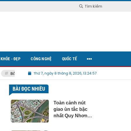
Tìm kiếm
KHỎE - ĐẸP
CÔNG NGHỆ
QUỐC TẾ
Bất động sản Việt Nam
Thứ 7, ngày 8 tháng 8, 2026, 13:24:58
BÀI ĐỌC NHIỀU
Toàn cảnh nút
giao ùn tắc bậc
nhất Quy Nhơn
được đề xuất làm
cầu vượt