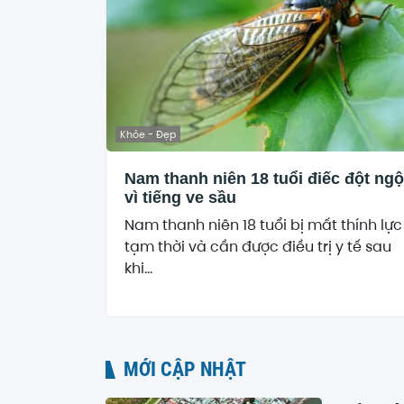
Khỏe - Đẹp
Nam thanh niên 18 tuổi điếc đột ngộ
vì tiếng ve sầu
Nam thanh niên 18 tuổi bị mất thính lực
tạm thời và cần được điều trị y tế sau
khi...
MỚI CẬP NHẬT