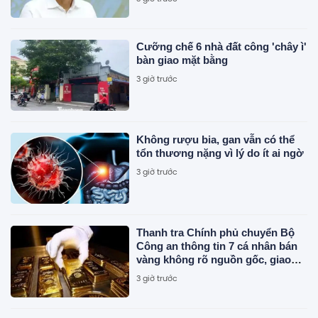
Cưỡng chế 6 nhà đất công 'chây ì'
bàn giao mặt bằng
3 giờ trước
Không rượu bia, gan vẫn có thể
tổn thương nặng vì lý do ít ai ngờ
3 giờ trước
Thanh tra Chính phủ chuyển Bộ
Công an thông tin 7 cá nhân bán
vàng không rõ nguồn gốc, giao
dịch hơn 2.000 tỷ đồng, 6 doanh
3 giờ trước
nghiệp kê khai sai thuế