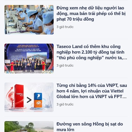
Đừng xem nhẹ dữ liệu người lao
động, mua bán trái phép có thể bị
phạt 70 triệu đồng
3 giờ trước
Taseco Land có thêm khu công
nghiệp hơn 2.100 tỷ đồng tại tỉnh
“thủ phủ công nghiệp” nước ta,
nơi Vingroup, Sun Group, T&T
3 giờ trước
cùng hiện diện
Từng chỉ bằng 14% của VNPT, sau
hơn 4 năm, lợi nhuận của Viettel
Global lớn hơn cả VNPT và FPT
Telecom cộng lại
3 giờ trước
Đường ven sông Hồng bị sạt do
mưa lớn