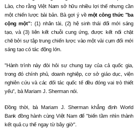
Lào, cho rằng Việt Nam sở hữu nhiều lợi thế nhưng cần
một chiến lược bài bản. Bà gợi ý về
một công thức "ba
cộng một":
(1) nhân tài, (2) hệ sinh thái đổi mới sáng
tạo, và (3) liên kết chuỗi cung ứng, được kết nối chặt
chẽ bởi sự tập trung chiến lược vào một vài cụm đổi mới
sáng tạo có tác động lớn.
"Hành trình này đòi hỏi sự chung tay của cả quốc gia,
trong đó chính phủ, doanh nghiệp, cơ sở giáo dục, viện
nghiên cứu và các đối tác quốc tế đều đóng vai trò thiết
yếu", bà Mariam J. Sherman nói.
Đồng thời, bà Mariam J. Sherman khẳng định World
Bank đồng hành cùng Việt Nam để "biến tầm nhìn thành
kết quả cụ thể ngay từ bây giờ".