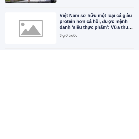
Việt Nam sở hữu một loại cá giàu
protein hơn cá hồi, được mệnh
danh ‘siêu thực phẩm': Vừa thu
về hơn 500 triệu USD, người Mỹ
3 giờ trước
cực kỳ ưa chuộng
Diện mạo mới của bến xe khách
gần 120 tỷ đồng ở Hà Nội sau hơn
một năm thi công khiến nhiều
người bất ngờ
3 giờ trước
Infographic: Quy trình tiếp nhận,
giải quyết thủ tục hành chính trực
tuyến theo quy định mới
3 giờ trước
Cổ phiếu Vinamilk có 'biến'