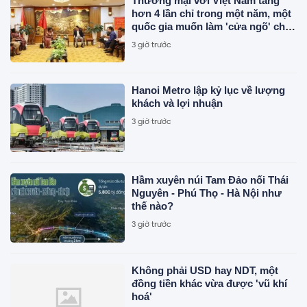
Thương mại với Việt Nam tăng
hơn 4 lần chỉ trong một năm, một
quốc gia muốn làm 'cửa ngõ' cho
doanh nghiệp Việt bước vào thị
3 giờ trước
trường 1,4 tỷ người tiêu dùng
Hanoi Metro lập kỷ lục về lượng
khách và lợi nhuận
3 giờ trước
Hầm xuyên núi Tam Đảo nối Thái
Nguyên - Phú Thọ - Hà Nội như
thế nào?
3 giờ trước
Không phải USD hay NDT, một
đồng tiền khác vừa được 'vũ khí
hoá'