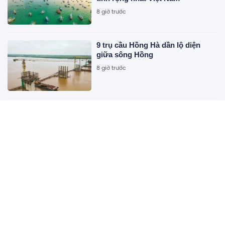
8 giờ trước
9 trụ cầu Hồng Hà dần lộ diện
giữa sông Hồng
8 giờ trước
Bài toán giữ chân người tài
không chỉ nằm ở lương thưởng
8 giờ trước
Trước 31/8/2026, hoàn thành kế
hoạch cơ cấu lại vốn nhà nước tại
doanh nghiệp giai đoạn 2026-2030
8 giờ trước