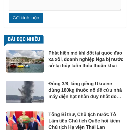
Gửi bình luận
BÀI ĐỌC NHIỀU
Phát hiện mỏ khí đốt tại quốc đảo
xa xôi, doanh nghiệp Nga bị nước
sở tại hủy luôn thỏa thuận khai
thác
Đúng 3/8, láng giềng Ukraine
dùng 180kg thuốc nổ để cứu nhà
máy điện hạt nhân duy nhất do
Canada xây dựng
Tổng Bí thư, Chủ tịch nước Tô
Lâm tiếp Chủ tịch Quốc hội kiêm
Chủ tịch Hạ viện Thái Lan