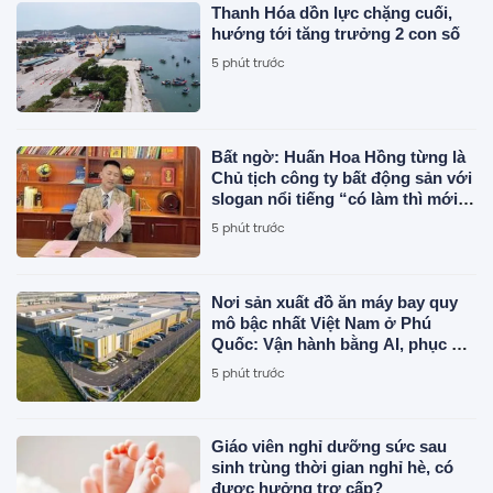
Thanh Hóa dồn lực chặng cuối,
hướng tới tăng trưởng 2 con số
5 phút trước
Bất ngờ: Huấn Hoa Hồng từng là
Chủ tịch công ty bất động sản với
slogan nổi tiếng “có làm thì mới
có ăn”
5 phút trước
Nơi sản xuất đồ ăn máy bay quy
mô bậc nhất Việt Nam ở Phú
Quốc: Vận hành bằng AI, phục vụ
50 triệu khách
5 phút trước
Giáo viên nghỉ dưỡng sức sau
sinh trùng thời gian nghỉ hè, có
được hưởng trợ cấp?