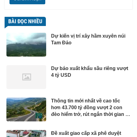
BÀI ĐỌC NHIỀU
Dự kiến vị trí xây hầm xuyên núi
Tam Đảo
Dự báo xuất khẩu sầu riêng vượt
4 tỷ USD
Thông tin mới nhất về cao tốc
hơn 43.700 tỷ đồng vượt 2 con
đèo hiểm trở, rút ngắn thời gian di
chuyển từ Quy Nhơn - Pleiku còn
1,5 giờ
Đề xuất giao cấp xã phê duyệt