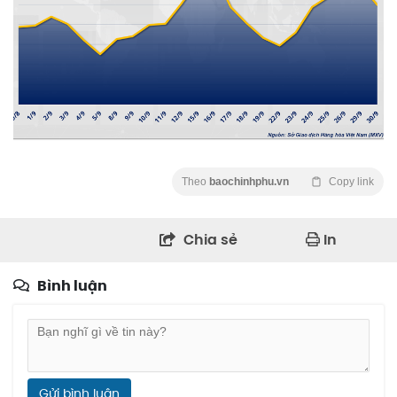
Theo
baochinhphu.vn
Copy link
Chia sẻ
In
Bình luận
Gửi bình luận