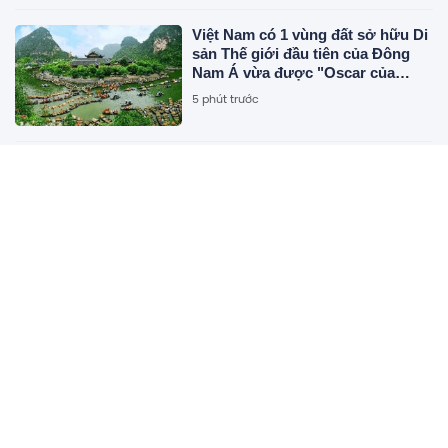
Việt Nam có 1 vùng đất sở hữu Di
sản Thế giới đầu tiên của Đông
Nam Á vừa được "Oscar của
ngành du lịch" đề cử, là nơi tỷ
5 phút trước
phú Xuân Trường đầu tư KDL tâm
linh 12.000 ha
Đang sửa ống nước, phát hiện
30kg miếng vàng trị giá gần 70 tỷ
đồng
2 giờ trước
Giá vàng hôm nay 4/8: Bảo Tín
Mạnh Hải, Phú Quý, SJC, Doji
đồng loạt giảm mạnh
2 giờ trước
Nhật Bản tìm cách cứu đồng yên
mà không cần bán 1.100 tỷ USD