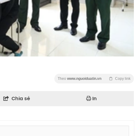
Theo
www.nguoiduatin.vn
Copy link
Chia sẻ
In