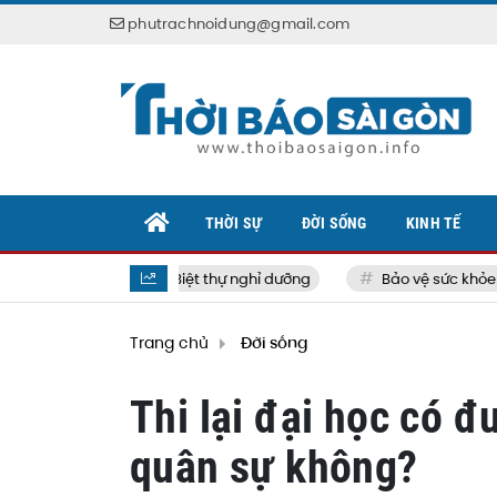
phutrachnoidung@gmail.com
THỜI SỰ
ĐỜI SỐNG
KINH TẾ
Biệt thự nghỉ dưỡng
Bảo vệ sức khỏe bản 
Trang chủ
Đời sống
Thi lại đại học có 
quân sự không?