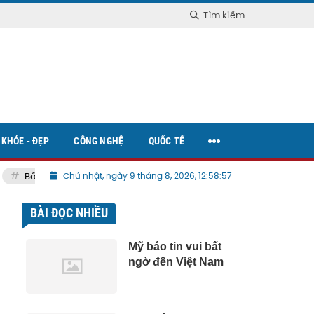
Tìm kiếm
KHỎE - ĐẸP
CÔNG NGHỆ
QUỐC TẾ
Bất động sản Việt Nam
Chủ nhật, ngày 9 tháng 8, 2026, 12:58:58
BÀI ĐỌC NHIỀU
Mỹ báo tin vui bất
ngờ đến Việt Nam