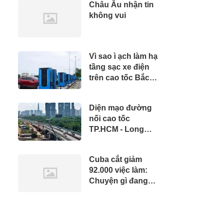
Châu Âu nhận tin
không vui
Vì sao ì ạch làm hạ
tầng sạc xe điện
trên cao tốc Bắc -
Nam?
Diện mạo đường
nối cao tốc
TP.HCM - Long
Thành sau gần 8
tháng thi công
Cuba cắt giảm
92.000 việc làm:
Chuyện gì đang
diễn ra?