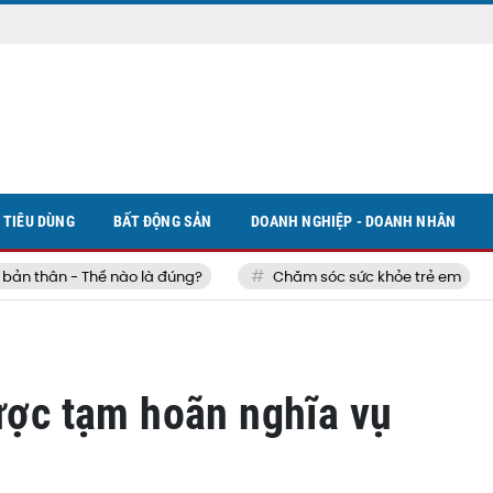
TIÊU DÙNG
BẤT ĐỘNG SẢN
DOANH NGHIỆP - DOANH NHÂN
thân - Thế nào là đúng?
Chăm sóc sức khỏe trẻ em
được tạm hoãn nghĩa vụ