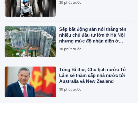
30 phút trước
Sếp bất động sản nói thẳng tên
nhiều chủ đầu tư lớn ở Hà Nội
nhưng mức độ nhận diện ở
TP.HCM thì lại không cao
30 phút trước
Tổng Bí thư, Chủ tịch nước Tô
Lâm sẽ thăm cấp nhà nước tới
Australia và New Zealand
30 phút trước
Chủ tịch Hiệp hội BĐS Việt Nam:
Khi nguồn cung suy giảm, giá
BĐS bị đẩy lên cao... người dân,
doanh nghiệp là những đối tượng
30 phút trước
chịu tác động lớn nhất