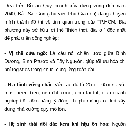
Dựa trên Đồ án Quy hoạch xây dựng vùng đến năm
2040, Bắc Sài Gòn (khu vực Phú Giáo cũ) đang chuyển
mình thành đô thị vệ tinh quan trọng của TP.HCM. Địa
phương này sở hữu lợi thế “thiên thời, địa lợi” độc nhất
để phát triển công nghiệp:
- Vị thế cửa ngõ:
Là cầu nối chiến lược giữa Bình
Dương, Bình Phước và Tây Nguyên, giúp tối ưu hóa chi
phí logistics trong chuỗi cung ứng toàn cầu.
- Địa hình vững chãi:
Với cao độ từ 20m – 60m so với
mực nước biển, nền đất cứng, chịu tải tốt, giúp doanh
nghiệp tiết kiệm hàng tỷ đồng chi phí móng cọc khi xây
dựng nhà xưởng quy mô lớn.
- Hệ sinh thái dồi dào kèm khí hậu ôn hòa:
Nguồn