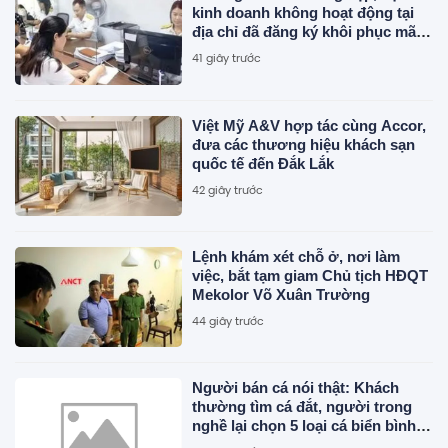
kinh doanh không hoạt động tại
địa chỉ đã đăng ký khôi phục mã
số thuế
41 giây trước
Việt Mỹ A&V hợp tác cùng Accor,
đưa các thương hiệu khách sạn
quốc tế đến Đắk Lắk
42 giây trước
Lệnh khám xét chỗ ở, nơi làm
việc, bắt tạm giam Chủ tịch HĐQT
Mekolor Võ Xuân Trường
44 giây trước
Người bán cá nói thật: Khách
thường tìm cá đắt, người trong
nghề lại chọn 5 loại cá biển bình
dân này