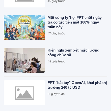
45 giây trước
Một công ty 'họ' FPT chốt ngày
trả cổ tức tiền mặt 100% ngay
tuần này
47 giây trước
Kiến nghị xem xét mức lương
công chức xã
49 giây trước
FPT "bắt tay" OpenAI, khai phá thị
trường 240 tỷ USD
51 giây trước