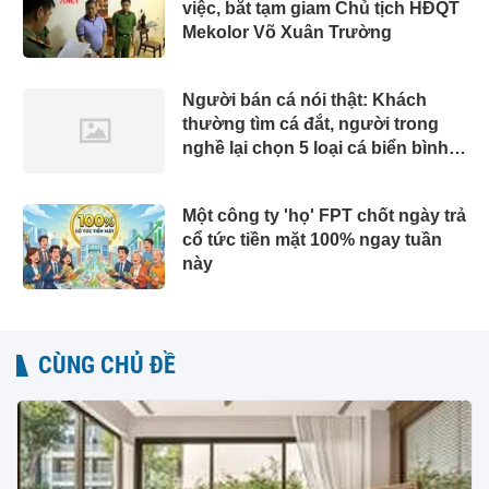
việc, bắt tạm giam Chủ tịch HĐQT
Mekolor Võ Xuân Trường
Người bán cá nói thật: Khách
thường tìm cá đắt, người trong
nghề lại chọn 5 loại cá biển bình
dân này
Một công ty 'họ' FPT chốt ngày trả
cổ tức tiền mặt 100% ngay tuần
này
CÙNG CHỦ ĐỀ