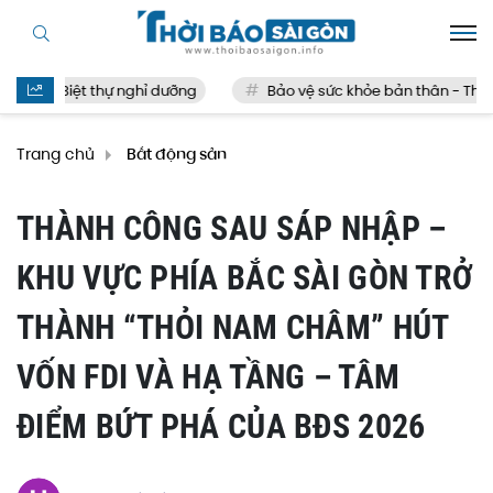
Biệt thự nghỉ dưỡng
Bảo vệ sức khỏe bản thân - Thế nào
Trang chủ
Bất động sản
THÀNH CÔNG SAU SÁP NHẬP –
KHU VỰC PHÍA BẮC SÀI GÒN TRỞ
THÀNH “THỎI NAM CHÂM” HÚT
VỐN FDI VÀ HẠ TẦNG – TÂM
ĐIỂM BỨT PHÁ CỦA BĐS 2026