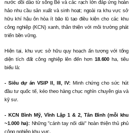
nước dồi dào từ sông Bé và các rạch lớn đáp ứng hoàn
hảo nhu cầu sản xuất và sinh hoạt; ngoài ra khu vực sở
hữu khí hậu ôn hòa ít bão lũ tạo điều kiện cho các khu
công nghiệp (KCN) xanh, thân thiện với môi trường phát
triển bền vững.
Hiện tại, khu vực sở hữu quy hoạch ấn tượng với tổng
diện tích đất công nghiệp lên đến hơn
18.600
ha, tiêu
biểu là:
- Siêu dự án VSIP II, III, IV:
Minh chứng cho sức hút
đầu tư quốc tế, kéo theo hàng chục nghìn chuyên gia và
kỹ sư.
- KCN Bình Mỹ, Vĩnh Lập 1 & 2, Tân Bình (mỗi khu
~1.000 ha):
Những "cánh tay nối dài" hoàn thiện thủ phủ
công nghiệp khu vực.