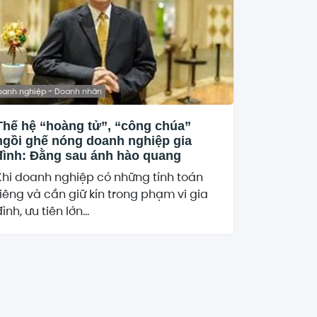
oanh nghiệp - Doanh nhân
Thế hệ “hoàng tử”, “công chúa”
ngồi ghế nóng doanh nghiệp gia
đình: Đằng sau ánh hào quang
Khi doanh nghiệp có những tính toán
riêng và cần giữ kín trong phạm vi gia
ình, ưu tiên lớn...