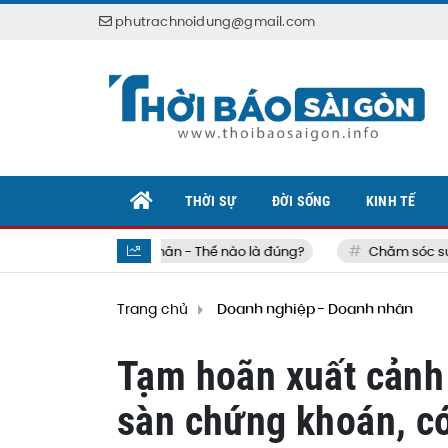
phutrachnoidung@gmail.com
THỜI SỰ
ĐỜI SỐNG
KINH TẾ
ảo vệ sức khỏe bản thân - Thế nào là đúng?
Chăm sóc sức k
Trang chủ
Doanh nghiệp - Doanh nhân
Tạm hoãn xuất cảnh 
sàn chứng khoán, có