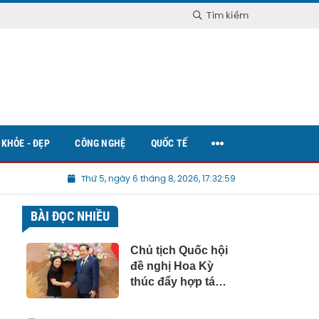
Tìm kiếm
KHỎE - ĐẸP
CÔNG NGHỆ
QUỐC TẾ
Thứ 5, ngày 6 tháng 8, 2026, 17:33:00
BÀI ĐỌC NHIỀU
Chủ tịch Quốc hội
đề nghị Hoa Kỳ
thúc đẩy hợp tác
trong các lĩnh vực
đột phá mới