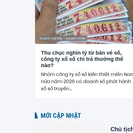
Doanh nghiệp - Doanh nhân
Thu chục nghìn tỷ từ bán vé số,
công ty xổ số chi trả thưởng thế
nào?
Nhóm công ty xổ số kiến thiết miền Na
nửa năm 2026 có doanh số phát hành
xổ số truyền...
MỚI CẬP NHẬT
Chủ tịc