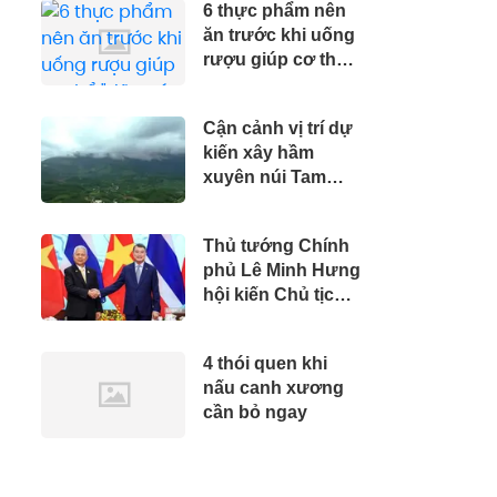
6 thực phẩm nên
ăn trước khi uống
rượu giúp cơ thể
"đỡ quá tải", phái
mạnh nên biết
Cận cảnh vị trí dự
kiến xây hầm
xuyên núi Tam
Đảo
Thủ tướng Chính
phủ Lê Minh Hưng
hội kiến Chủ tịch
Quốc hội Thái Lan
4 thói quen khi
nấu canh xương
cần bỏ ngay