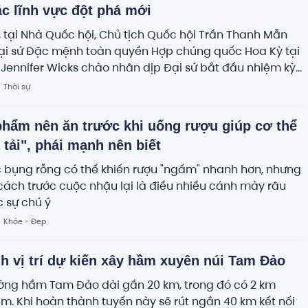
ác lĩnh vực đột phá mới
 tại Nhà Quốc hội, Chủ tịch Quốc hội Trần Thanh Mẫn
Đại sứ Đặc mệnh toàn quyền Hợp chúng quốc Hoa Kỳ tại
Jennifer Wicks chào nhân dịp Đại sứ bắt đầu nhiệm kỳ
tại Việt Nam.
Thời sự
phẩm nên ăn trước khi uống rượu giúp cơ thể
 tải", phái mạnh nên biết
 bụng rỗng có thể khiến rượu "ngấm" nhanh hơn, nhưng
ách trước cuộc nhậu lại là điều nhiều cánh mày râu
 sự chú ý
Khỏe - Đẹp
h vị trí dự kiến xây hầm xuyên núi Tam Đảo
ờng hầm Tam Đảo dài gần 20 km, trong đó có 2 km
. Khi hoàn thành tuyến này sẽ rút ngắn 40 km kết nối