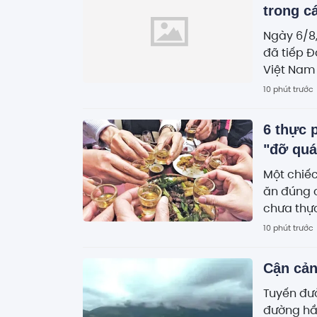
trong c
Ngày 6/8,
đã tiếp 
Việt Nam 
công tác 
10 phút trước
6 thực 
"đỡ quá
Một chiếc
ăn đúng c
chưa thực
10 phút trước
Cận cản
Tuyến đư
đường hầm