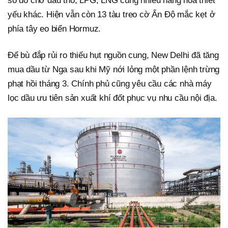
số đó chở dầu thô, LPG, LNG cùng nhiều hàng hóa thiết
yếu khác. Hiện vẫn còn 13 tàu treo cờ Ấn Độ mắc kẹt ở
phía tây eo biển Hormuz.
Để bù đắp rủi ro thiếu hụt nguồn cung, New Delhi đã tăng
mua dầu từ Nga sau khi Mỹ nới lỏng một phần lệnh trừng
phạt hồi tháng 3. Chính phủ cũng yêu cầu các nhà máy
lọc dầu ưu tiên sản xuất khí đốt phục vụ nhu cầu nội địa.