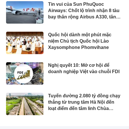
Tin vui của Sun PhuQuoc
Airways: Chốt lộ trình nhận 8 tàu
bay thân rộng Airbus A330, tăng
tốc vươn ra thế giới
Quốc hội dành một phút mặc
niệm Chủ tịch Quốc hội Lào
Xaysomphone Phomvihane
Nghị quyết 10: Mở cơ hội để
doanh nghiệp Việt vào chuỗi FDI
Tuyến đường 2.080 tỷ đồng chạy
thẳng từ trung tâm Hà Nội đến
loạt điểm đến tâm linh Chùa
Hương, Tam Chúc, Bái Đính...
đang được đẩy nhanh tiến độ