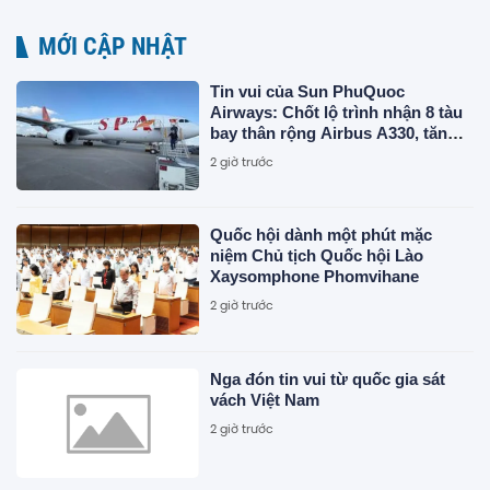
MỚI CẬP NHẬT
Tin vui của Sun PhuQuoc
Airways: Chốt lộ trình nhận 8 tàu
bay thân rộng Airbus A330, tăng
tốc vươn ra thế giới
2 giờ trước
Quốc hội dành một phút mặc
niệm Chủ tịch Quốc hội Lào
Xaysomphone Phomvihane
2 giờ trước
Nga đón tin vui từ quốc gia sát
vách Việt Nam
2 giờ trước