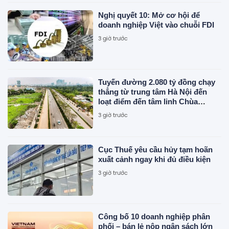
Nghị quyết 10: Mở cơ hội để
doanh nghiệp Việt vào chuỗi FDI
3 giờ trước
Tuyến đường 2.080 tỷ đồng chạy
thẳng từ trung tâm Hà Nội đến
loạt điểm đến tâm linh Chùa
Hương, Tam Chúc, Bái Đính...
3 giờ trước
đang được đẩy nhanh tiến độ
Cục Thuế yêu cầu hủy tạm hoãn
xuất cảnh ngay khi đủ điều kiện
3 giờ trước
Công bố 10 doanh nghiệp phân
phối – bán lẻ nộp ngân sách lớn