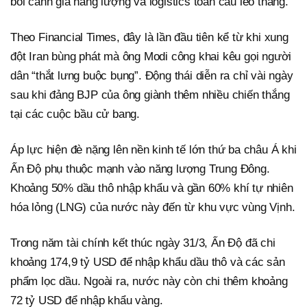
bối cảnh giá năng lượng và logistics toàn cầu leo thang.
Theo Financial Times, đây là lần đầu tiên kể từ khi xung
đột Iran bùng phát mà ông Modi công khai kêu gọi người
dân “thắt lưng buộc bụng”. Động thái diễn ra chỉ vài ngày
sau khi đảng BJP của ông giành thêm nhiều chiến thắng
tại các cuộc bầu cử bang.
Áp lực hiện đè nặng lên nền kinh tế lớn thứ ba châu Á khi
Ấn Độ phụ thuộc mạnh vào năng lượng Trung Đông.
Khoảng 50% dầu thô nhập khẩu và gần 60% khí tự nhiên
hóa lỏng (LNG) của nước này đến từ khu vực vùng Vịnh.
Trong năm tài chính kết thúc ngày 31/3, Ấn Độ đã chi
khoảng 174,9 tỷ USD để nhập khẩu dầu thô và các sản
phẩm lọc dầu. Ngoài ra, nước này còn chi thêm khoảng
72 tỷ USD để nhập khẩu vàng.