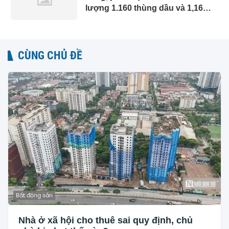
lượng 1.160 thùng dầu và 1,16
triệu mét khối khí mỗi ngày
CÙNG CHỦ ĐỀ
Bất động sản
Nhà ở xã hội cho thuê sai quy định, chủ