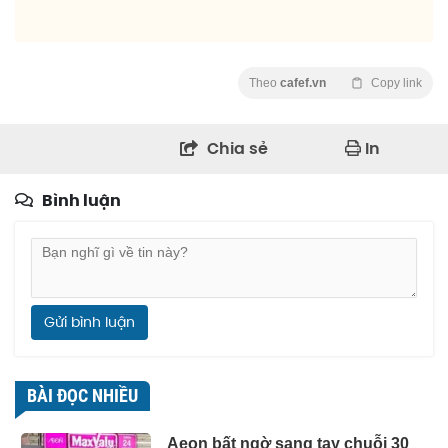
Theo
cafef.vn
Copy link
Chia sẻ
In
Bình luận
Gửi bình luận
BÀI ĐỌC NHIỀU
Aeon bất ngờ sang tay chuỗi 30