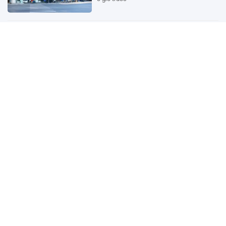
Chính phủ đề xuất giảm 30% thuế
thu nhập cho hộ kinh doanh,
doanh nghiệp có doanh thu đến
10 tỷ đồng
5 giờ trước
TPHCM sửa kế hoạch đấu giá 8 lô
đất tại Khu đô thị mới Thủ Thiêm
5 giờ trước
Sân bay Phú Quốc: Tăng tốc thi
công, quyết cán mốc vận hành từ
tháng 4-2027
5 giờ trước