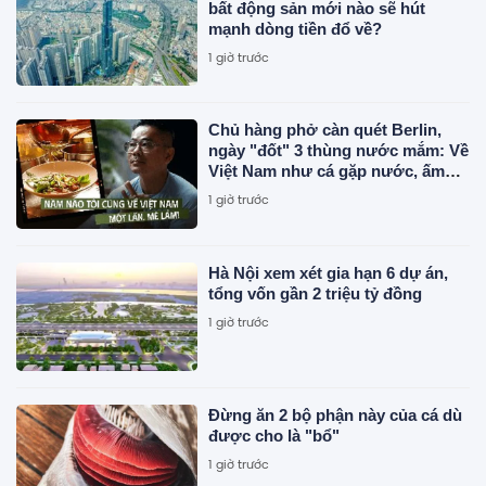
bất động sản mới nào sẽ hút
mạnh dòng tiền đổ về?
1 giờ trước
Chủ hàng phở càn quét Berlin,
ngày "đốt" 3 thùng nước mắm: Về
Việt Nam như cá gặp nước, ấm
cúng vô cùng
1 giờ trước
Hà Nội xem xét gia hạn 6 dự án,
tổng vốn gần 2 triệu tỷ đồng
1 giờ trước
Đừng ăn 2 bộ phận này của cá dù
được cho là "bổ"
1 giờ trước