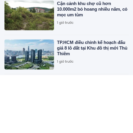
Cận cảnh khu chợ cũ hơn
10.000m2 bỏ hoang nhiều năm, cỏ
mọc um tùm
1 giờ trước
TP.HCM điều chỉnh kế hoạch đấu
giá 8 lô đất tại Khu đô thị mới Thủ
Thiêm
1 giờ trước
Hai dự án gần 9 tỷ đồng chưa bàn
giao, nhiều cây xanh đã chết: Chủ
đầu tư nói gì?
1 giờ trước
Gia Lai đấu thầu quốc tế chọn nhà
đầu tư cho dự án khu đô thị hơn
19.300 tỷ đồng