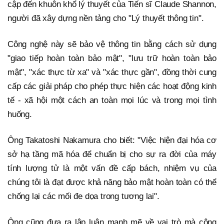
cập đến khuôn khổ lý thuyết của Tiến sĩ Claude Shannon,
người đã xây dựng nền tảng cho "Lý thuyết thông tin".
Công nghệ này sẽ bảo vệ thông tin bằng cách sử dụng
"giao tiếp hoàn toàn bảo mật", "lưu trữ hoàn toàn bảo
mật", "xác thực từ xa" và "xác thực gần", đồng thời cung
cấp các giải pháp cho phép thực hiện các hoạt động kinh
tế - xã hội một cách an toàn mọi lúc và trong mọi tình
huống.
Ông Takatoshi Nakamura cho biết: "Việc hiện đại hóa cơ
sở hạ tầng mã hóa để chuẩn bị cho sự ra đời của máy
tính lượng tử là một vấn đề cấp bách, nhiệm vụ của
chúng tôi là đạt được khả năng bảo mật hoàn toàn có thể
chống lại các mối đe dọa trong tương lai".
Ông cũng đưa ra lập luận mạnh mẽ về vai trò mà công