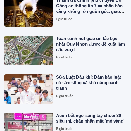
Thanh tra Chính phủ chuyển Bộ
Công an thông tin 7 cá nhân bán
vàng không rõ nguồn gốc, giao
dịch hơn 2.000 tỷ đồng, 6 doanh
1 giờ trước
nghiệp kê khai sai thuế
Toàn cảnh nút giao ùn tắc bậc
nhất Quy Nhơn được đề xuất làm
cầu vượt
5 giờ trước
Sửa Luật Dầu khí: Đảm bảo luật
có sức sống và khả năng cạnh
tranh
5 giờ trước
Aeon bất ngờ sang tay chuỗi 30
siêu thị, chấp nhận mất 'mỏ vàng'
5 giờ trước