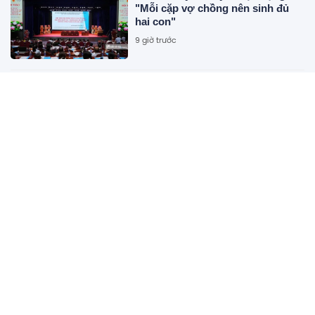
"Mỗi cặp vợ chồng nên sinh đủ
hai con"
9 giờ trước
Hai “siêu cẩu” 1.450 tấn cùng
nâng khung thép 125 tấn cho nhà
hát APEC
9 giờ trước
Thương mại với Việt Nam tăng
hơn 4 lần chỉ trong một năm, một
quốc gia muốn làm 'cửa ngõ' cho
doanh nghiệp Việt bước vào thị
9 giờ trước
trường 1,4 tỷ người tiêu dùng
Hanoi Metro lập kỷ lục về lượng
khách và lợi nhuận
9 giờ trước