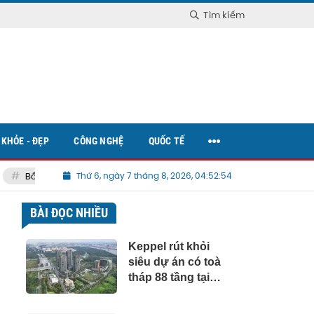
Tìm kiếm
KHỎE - ĐẸP
CÔNG NGHỆ
QUỐC TẾ
Bất động sản Việt Nam
Thứ 6, ngày 7 tháng 8, 2026, 04:52:55
BÀI ĐỌC NHIỀU
Keppel rút khỏi
siêu dự án có toà
tháp 88 tầng tại
Thủ Thiêm, chấm
dứt vụ kiện 6.800