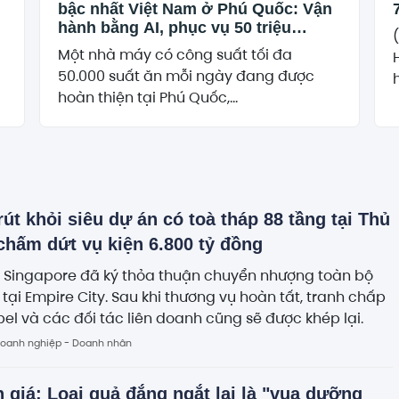
bậc nhất Việt Nam ở Phú Quốc: Vận
hành bằng AI, phục vụ 50 triệu
khách
Một nhà máy có công suất tối đa
50.000 suất ăn mỗi ngày đang được
h
hoàn thiện tại Phú Quốc,...
rút khỏi siêu dự án có toà tháp 88 tầng tại Thủ
chấm dứt vụ kiện 6.800 tỷ đồng
 Singapore đã ký thỏa thuận chuyển nhượng toàn bộ
tại Empire City. Sau khi thương vụ hoàn tất, tranh chấp
el và các đối tác liên doanh cũng sẽ được khép lại.
oanh nghiệp - Doanh nhân
 giá: Loại quả đắng ngắt lại là "vua dưỡng