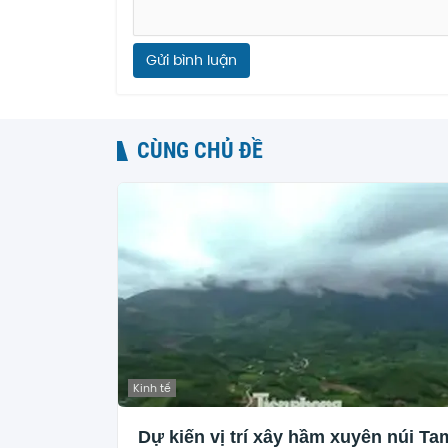
Gửi bình luận
CÙNG CHỦ ĐỀ
Kinh tế
Dự kiến vị trí xây hầm xuyên núi Ta