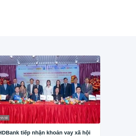
nh tế
HDBank tiếp nhận khoản vay xã hội