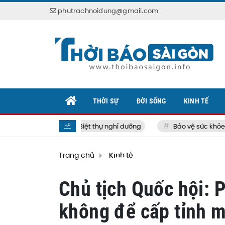
phutrachnoidung@gmail.com
THỜI SỰ
ĐỜI SỐNG
KINH TẾ
Biệt thự nghỉ dưỡng
Bảo vệ sức khỏe bản
Trang chủ
Kinh tế
Chủ tịch Quốc hội: 
không để cấp tỉnh m