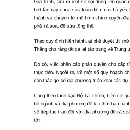
Giải trình, làm rõ một số nội dung liên qua
biết lần này chưa sửa toàn diện mà chủ yếu tậ
thành và chuyển từ mô hình chính quyền địa
phải rà soát để sửa tổng thể.
Theo quy định hiện hành, ai phê duyệt thì m
Thắng cho rằng tất cả lại tập trung về Trung
Do đó, việc phân cấp phân quyền cho cấp tỉn
thực tiễn. Ngoài ra, về một số quy hoạch c
cần tháo gỡ để địa phương triển khai các dự 
Cũng theo lãnh đạo Bộ Tài chính, hiện cơ qu
bộ ngành và địa phương để kịp thời ban hành
sẽ tiếp tục trao đổi với địa phương để rà so
tới.