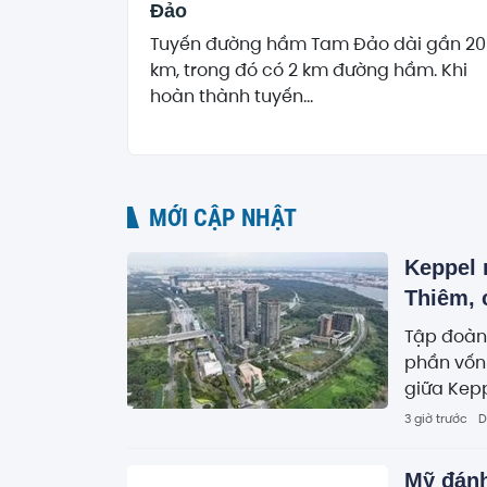
Đảo
Tuyến đường hầm Tam Đảo dài gần 20
km, trong đó có 2 km đường hầm. Khi
hoàn thành tuyến...
MỚI CẬP NHẬT
Keppel 
Thiêm, 
Tập đoàn
phần vốn 
giữa Kepp
3 giờ trước
D
Mỹ đánh