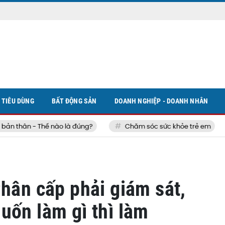
TIÊU DÙNG
BẤT ĐỘNG SẢN
DOANH NGHIỆP - DOANH NHÂN
 thân - Thế nào là đúng?
Chăm sóc sức khỏe trẻ em
Phân cấp phải giám sát,
uốn làm gì thì làm