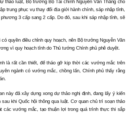
n dự thảo luật, Bộ trưởng Bộ Tài chính Nguyễn Văn Thắng cho
p trung phục vụ thay đổi địa giới hành chính, sáp nhập tỉnh,
 phương 3 cấp sang 2 cấp. Do đó, sau khi sáp nhập tỉnh, sẽ
ới có quyền điều chỉnh quy hoạch, nên Bộ trưởng Nguyễn Văn
 ương vì quy hoạch tỉnh do Thủ tướng Chính phủ phê duyệt.
h là rất cần thiết, để tháo gỡ kịp thời các vướng mắc trên
huyên ngành có vướng mắc, chồng lấn, Chính phủ thấy rằng
án.
an này đã xây dựng xong dự thảo nghị định, đang lấy ý kiến
 sau khi Quốc hội thông qua luật. Cơ quan chủ trì soạn thảo
át các vướng mắc, tạo thuận lợi trong quá trình thực thi sắp