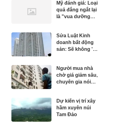
Mỹ đánh giá: Loại
tỷ đồng
quả đắng ngắt lại
là "vua dưỡng
gan", người ăn
thường xuyên
Sửa Luật Kinh
sớm thấy 5 thay
doanh bất động
đổi tích cực
sản: Sẽ không 'vẽ'
thêm thủ tục?
Người mua nhà
chờ giá giảm sâu,
chuyên gia nói
thẳng: “Khó!”
Dự kiến vị trí xây
hầm xuyên núi
Tam Đảo