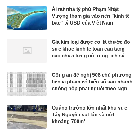
Ái nữ nhà tỷ phú Phạm Nhật
Vượng tham gia vào nền "kinh tế
bạc" tỷ USD của Việt Nam
Giá kim loại được coi là thước đo
sức khỏe kinh tế toàn cầu tăng
cao chưa từng có trong lịch sử:
Chuyện gì đang diễn ra?
Công an đề nghị 508 chủ phương
tiện vi phạm có biển số sau nhanh
chóng nộp phạt nguội theo Nghị
định 168
Quảng trường lớn nhất khu vực
Tây Nguyên sụt lún và nứt
khoảng 700m²