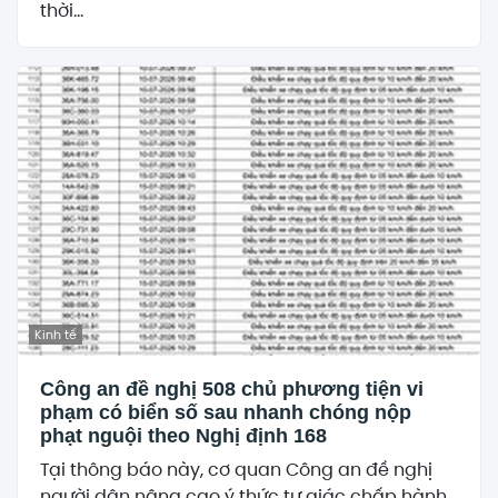
thời...
Kinh tế
Công an đề nghị 508 chủ phương tiện vi
phạm có biển số sau nhanh chóng nộp
phạt nguội theo Nghị định 168
Tại thông báo này, cơ quan Công an đề nghị
người dân nâng cao ý thức tự giác chấp hành...