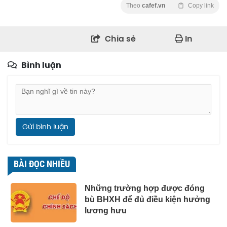
Theo
cafef.vn
Copy link
Chia sẻ
In
Bình luận
Gửi bình luận
BÀI ĐỌC NHIỀU
Những trường hợp được đóng
bù BHXH để đủ điều kiện hưởng
lương hưu