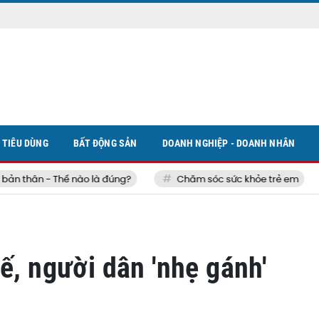
TIÊU DÙNG
BẤT ĐỘNG SẢN
DOANH NGHIỆP - DOANH NHÂN
 thân - Thế nào là đúng?
Chăm sóc sức khỏe trẻ em
ế, người dân 'nhẹ gánh'