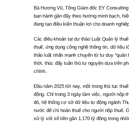
Bà Hương Vũ, Tổng Giám đốc EY Consulting 
ban hành gần đây theo hướng minh bạch, hiệu
đang tạo điều kiện thuận lợi cho doanh nghiệp
Các điều khoản tại dự thảo Luật Quản lý thuế
thuế, ứng dụng công nghệ thông tin, dữ liệu l
thảo luật nhấn mạnh chuyển từ tư duy “quản l
thời, thúc đẩy tuân thủ tự nguyện dựa trên ph
chính.
Đầu năm 2025 tới nay, một trong thủ tục thuế
động. Chỉ trong 3 ngày làm việc, người nộp t
đó, hệ thống cơ sở dữ liệu tự động ngành Th
nước để chi hoàn thuế cho người nộp thuế. 
xử lý với số tiền gần 1.170 tỷ đồng trong nh