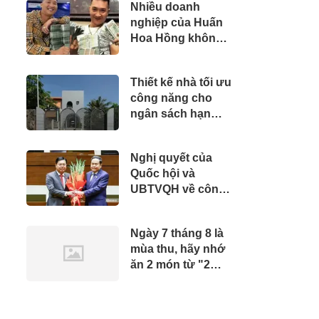
Nhiều doanh
nghiệp của Huấn
Hoa Hồng không
hoạt động tại địa
chỉ đăng ký
Thiết kế nhà tối ưu
công năng cho
ngân sách hạn
chế
Nghị quyết của
Quốc hội và
UBTVQH về công
tác nhân sự
Ngày 7 tháng 8 là
mùa thu, hãy nhớ
ăn 2 món từ "2
loại rau vàng",
nếu không bạn sẽ
phải đợi đến năm