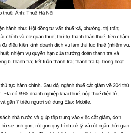
p thuế. Ảnh: Thuế Hà Nội
iện hành như: Hội đồng tư vấn thuế xã, phường, thị trấn;
i chính và cơ quan thuế; thứ tự thanh toán thuế, tiền chậm
n đủ điều kiện kinh doanh dịch vụ làm thủ tục thuế (nhiệm vụ,
 thuế; nhiệm vụ quyền hạn của trưởng đoàn thanh tra và
g bị thanh tra; kết luận thanh tra; thanh tra lại trong hoạt
hủ tục hành chính. Sau đó, ngành thuế cắt giảm về 204 thủ
c. Đã có 99% doanh nghiệp khai thuế, nộp thuế điện tử;
à gần 7 triệu người sử dụng Etax Mobile.
sách nhà nước và giúp tập trung vào việc cắt giảm, đơn
hồ sơ tinh gọn, rút gọn quy trình xử lý và rút ngắn thời gian