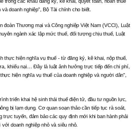
uế trong các khâu đăng ký, kê khai, quyết toán, hoàn thuế
 và doanh nghiệp”, Bộ Tài chính cho biết.
ên đoàn Thương mại và Công nghiệp Việt Nam (VCCI), Luật
huyên ngành xác lập mức thuế, đối tượng chịu thuế, Luật
nh thực hiện nghĩa vụ thuế - từ đăng ký, kê khai, nộp thuế,
a, khiếu nại… Đây là luật ảnh hưởng trực tiếp đến chi phí,
g thực hiện nghĩa vụ thuế của doanh nghiệp và người dân”,
nh triển khai hệ sinh thái thuế điện tử, đầu tư nguồn lực,
ông bị lạm dụng. Cơ quan soạn thảo cần tiếp tục rà soát,
 trực tuyến, đảm bảo các quy định mới khi ban hành phải
i với doanh nghiệp nhỏ và siêu nhỏ.