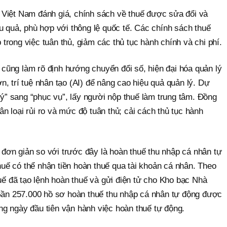
Việt Nam đánh giá, chính sách về thuế được sửa đổi và
 quả, phù hợp với thông lệ quốc tế. Các chính sách thuế
 trong việc tuân thủ, giảm các thủ tục hành chính và chi phí.
 cũng làm rõ định hướng chuyển đổi số, hiện đại hóa quản lý
ớn, trí tuệ nhân tạo (AI) để nâng cao hiệu quả quản lý. Dự
ý” sang “phục vụ”, lấy người nộp thuế làm trung tâm. Đồng
ân loại rủi ro và mức độ tuân thủ; cải cách thủ tục hành
 đơn giản so với trước đây là hoàn thuế thu nhập cá nhân tự
huế có thể nhận tiền hoàn thuế qua tài khoản cá nhân. Theo
uế đã tạo lệnh hoàn thuế và gửi điện tử cho Kho bạc Nhà
Gần 257.000 hồ sơ hoàn thuế thu nhập cá nhân tự động được
ững ngày đầu tiên vận hành việc hoàn thuế tự động.