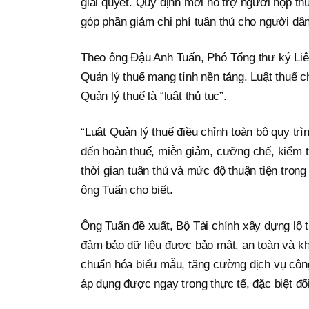
giải quyết. Quy định mới hỗ trợ người nộp th
góp phần giảm chi phí tuân thủ cho người dân
Theo ông Đậu Anh Tuấn, Phó Tổng thư ký Li
Quản lý thuế mang tính nền tảng. Luật thuế c
Quản lý thuế là “luật thủ tục”.
“Luật Quản lý thuế điều chỉnh toàn bộ quy trì
đến hoàn thuế, miễn giảm, cưỡng chế, kiểm tr
thời gian tuân thủ và mức độ thuận tiện tron
ông Tuấn cho biết.
Ông Tuấn đề xuất, Bộ Tài chính xây dựng lộ trì
đảm bảo dữ liệu được bảo mật, an toàn và kh
chuẩn hóa biểu mẫu, tăng cường dịch vụ công
áp dụng được ngay trong thực tế, đặc biệt đố