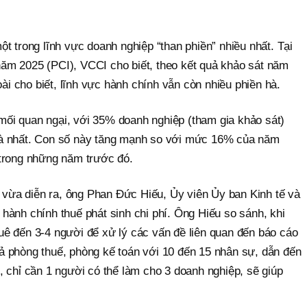
một trong lĩnh vực doanh nghiệp “than phiền” nhiều nhất. Tại
năm 2025 (PCI), VCCI cho biết, theo kết quả khảo sát năm
ài cho biết, lĩnh vực hành chính vẫn còn nhiều phiền hà.
 mối quan ngại, với 35% doanh nghiệp (tham gia khảo sát)
 hà nhất. Con số này tăng mạnh so với mức 16% của năm
trong những năm trước đó.
 vừa diễn ra, ông Phan Đức Hiếu, Ủy viên Ủy ban Kinh tế và
 hành chính thuế phát sinh chi phí. Ông Hiếu so sánh, khi
huê đến 3-4 người để xử lý các vấn đề liên quan đến báo cáo
cả phòng thuế, phòng kế toán với 10 đến 15 nhân sự, dẫn đến
n, chỉ cần 1 người có thể làm cho 3 doanh nghiệp, sẽ giúp