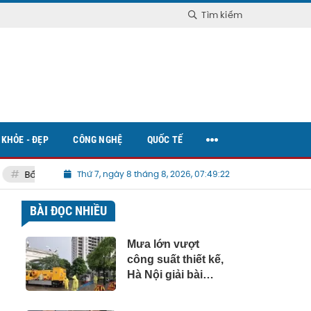
Tìm kiếm
KHỎE - ĐẸP
CÔNG NGHỆ
QUỐC TẾ
Bất động sản Việt Nam
Thứ 7, ngày 8 tháng 8, 2026, 07:49:24
BÀI ĐỌC NHIỀU
Mưa lớn vượt
công suất thiết kế,
Hà Nội giải bài
toán chống ngập
ra sao?