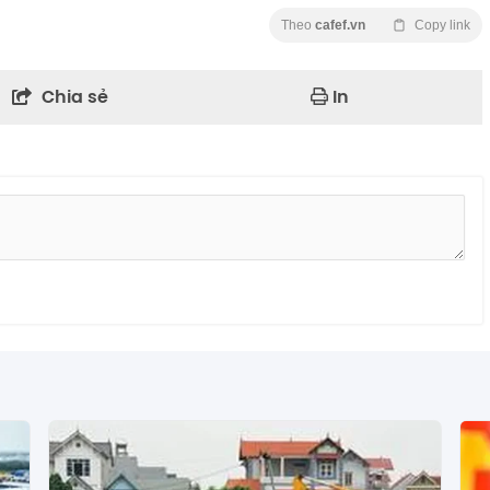
Theo
cafef.vn
Copy link
Chia sẻ
In