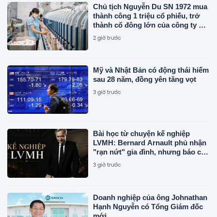
Chủ tịch Nguyễn Du SN 1972 mua
thành công 1 triệu cổ phiếu, trở
thành cổ đông lớn của công ty dệt
may Hoàng Thị Loan
2 giờ trước
Mỹ và Nhật Bản có động thái hiếm
sau 28 năm, đồng yên tăng vọt
3 giờ trước
Bài học từ chuyện kế nghiệp
LVMH: Bernard Arnault phủ nhận
"rạn nứt" gia đình, nhưng báo cáo
tài chính của chính công ty lại kể
3 giờ trước
chuyện khác
Doanh nghiệp của ông Johnathan
Hạnh Nguyễn có Tổng Giám đốc
mới