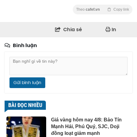
Theo
cafef.vn
Copy link
Chia sẻ
In
Bình luận
Gửi bình luận
BÀI ĐỌC NHIỀU
Giá vàng hôm nay 4/8: Bảo Tín
Mạnh Hải, Phú Quý, SJC, Doji
đồng loạt giảm mạnh