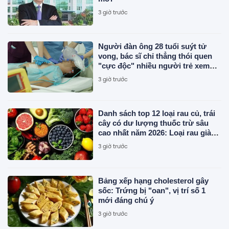
3 giờ trước
Người đàn ông 28 tuổi suýt tử
vong, bác sĩ chỉ thẳng thói quen
"cực độc" nhiều người trẻ xem
nhẹ
3 giờ trước
Danh sách top 12 loại rau củ, trái
cây có dư lượng thuốc trừ sâu
cao nhất năm 2026: Loại rau giàu
chất sắt quen thuộc đứng đầu,
3 giờ trước
táo, nho và dâu tây đều góp mặt
Bảng xếp hạng cholesterol gây
sốc: Trứng bị "oan", vị trí số 1
mới đáng chú ý
3 giờ trước