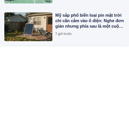
Mỹ sắp phổ biến loại pin mặt trời
chỉ cần cắm vào ổ điện: Nghe đơn
giản nhưng phía sau là một cuộc
"đại phẫu" về tiêu chuẩn an toàn
7 giờ trước
Chủ tịch Nguyễn Du SN 1972 mua
thành công 1 triệu cổ phiếu, trở
thành cổ đông lớn của công ty dệt
may Hoàng Thị Loan
7 giờ trước
Mỹ và Nhật Bản có động thái hiếm
sau 28 năm, đồng yên tăng vọt
7 giờ trước
Bài học từ chuyện kế nghiệp