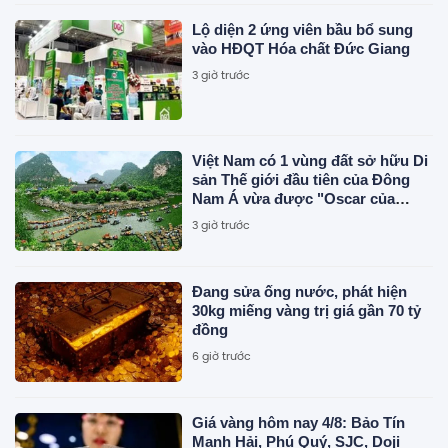
Lộ diện 2 ứng viên bầu bổ sung
vào HĐQT Hóa chất Đức Giang
3 giờ trước
Việt Nam có 1 vùng đất sở hữu Di
sản Thế giới đầu tiên của Đông
Nam Á vừa được "Oscar của
ngành du lịch" đề cử, là nơi tỷ
3 giờ trước
phú Xuân Trường đầu tư KDL tâm
linh 12.000 ha
Đang sửa ống nước, phát hiện
30kg miếng vàng trị giá gần 70 tỷ
đồng
6 giờ trước
Giá vàng hôm nay 4/8: Bảo Tín
Mạnh Hải, Phú Quý, SJC, Doji