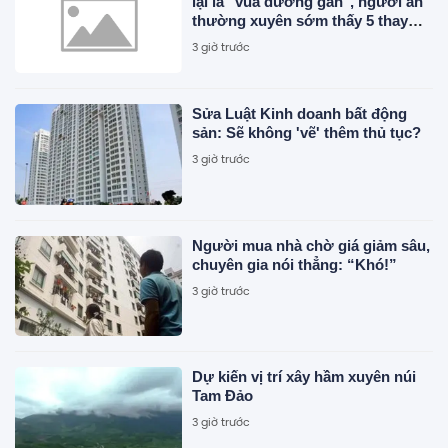
lại là "vua dưỡng gan", người ăn
thường xuyên sớm thấy 5 thay
đổi tích cực
3 giờ trước
Sửa Luật Kinh doanh bất động
sản: Sẽ không 'vẽ' thêm thủ tục?
3 giờ trước
Người mua nhà chờ giá giảm sâu,
chuyên gia nói thẳng: “Khó!”
3 giờ trước
Dự kiến vị trí xây hầm xuyên núi
Tam Đảo
3 giờ trước