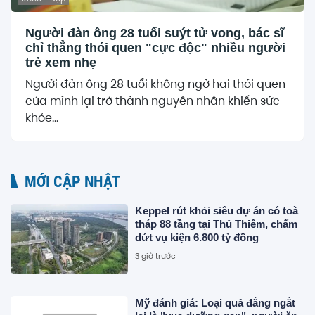
Người đàn ông 28 tuổi suýt tử vong, bác sĩ
chỉ thẳng thói quen "cực độc" nhiều người
trẻ xem nhẹ
Người đàn ông 28 tuổi không ngờ hai thói quen
của mình lại trở thành nguyên nhân khiến sức
khỏe...
MỚI CẬP NHẬT
Keppel rút khỏi siêu dự án có toà
tháp 88 tầng tại Thủ Thiêm, chấm
dứt vụ kiện 6.800 tỷ đồng
3 giờ trước
Mỹ đánh giá: Loại quả đắng ngắt