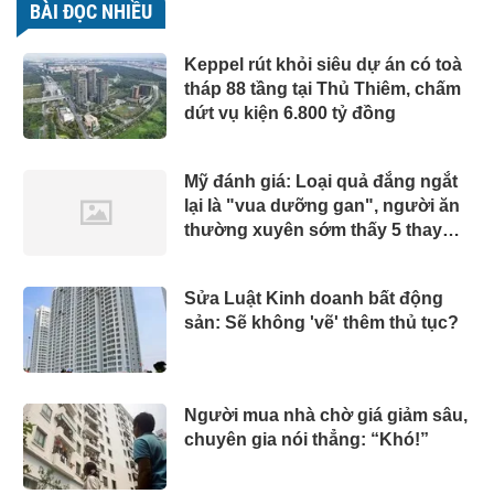
BÀI ĐỌC NHIỀU
Keppel rút khỏi siêu dự án có toà
tháp 88 tầng tại Thủ Thiêm, chấm
dứt vụ kiện 6.800 tỷ đồng
Mỹ đánh giá: Loại quả đắng ngắt
lại là "vua dưỡng gan", người ăn
thường xuyên sớm thấy 5 thay
đổi tích cực
Sửa Luật Kinh doanh bất động
sản: Sẽ không 'vẽ' thêm thủ tục?
Người mua nhà chờ giá giảm sâu,
chuyên gia nói thẳng: “Khó!”