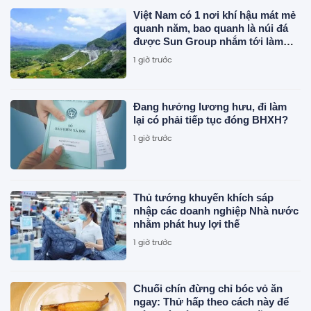
Việt Nam có 1 nơi khí hậu mát mẻ
quanh năm, bao quanh là núi đá
được Sun Group nhắm tới làm
siêu tổ hợp 21.000 tỷ đồng gồm
1 giờ trước
cáp treo, tắm khoáng, khu vui
chơi
Đang hưởng lương hưu, đi làm
lại có phải tiếp tục đóng BHXH?
1 giờ trước
Thủ tướng khuyến khích sáp
nhập các doanh nghiệp Nhà nước
nhằm phát huy lợi thế
1 giờ trước
Chuối chín đừng chỉ bóc vỏ ăn
ngay: Thử hấp theo cách này để