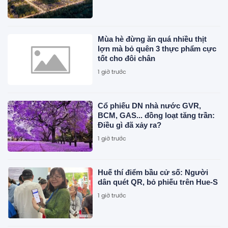
Mùa hè đừng ăn quá nhiều thịt
lợn mà bỏ quên 3 thực phẩm cực
tốt cho đôi chân
1 giờ trước
Cổ phiếu DN nhà nước GVR,
BCM, GAS... đồng loạt tăng trần:
Điều gì đã xảy ra?
1 giờ trước
Huế thí điểm bầu cử số: Người
dân quét QR, bỏ phiếu trên Hue-S
1 giờ trước