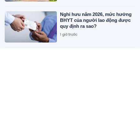
Nghỉ hưu năm 2026, mức hưởng
BHYT của người lao động được
quy định ra sao?
1 giờ trước
Masan Consumer giới thiệu Fine
Robusta tại triển lãm quốc tế F&B
1 giờ trước
Chuyến thăm Australia của Tổng
Bí thư, Chủ tịch nước Tô Lâm có
ý nghĩa đặc biệt quan trọng
1 giờ trước
Các siêu dự án cầu vượt sông