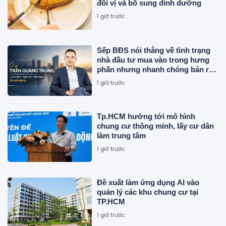
đổi vị và bổ sung dinh dưỡng
1 giờ trước
Sếp BĐS nói thẳng về tình trạng
nhà đầu tư mua vào trong hưng
phấn nhưng nhanh chóng bán ra
trong tâm lý hoảng loạn khi xuất
1 giờ trước
hiện những tín hiệu chưa rõ ràng
Tp.HCM hướng tới mô hình
chung cư thông minh, lấy cư dân
làm trung tâm
1 giờ trước
Đề xuất làm ứng dụng AI vào
quản lý các khu chung cư tại
TP.HCM
1 giờ trước